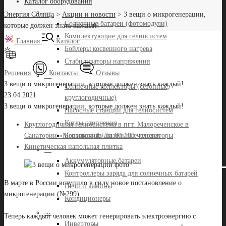
Каталог оборудования
—
Энергия Солнца
>
Акции и новости
>
3 вещи о микрогенерации,
Солнечные батареи (фотомодули)
которые должен знать каждый!
Комплектующие для гелиосистем
Главная
Каталог
Бойлеры косвенного нагрева
Стабилизаторы напряжения
Решения
Контакты
Отзывы
—
3 вещи о микрогенерации, которые должен знать каждый!
Солнечные коллекторы (сезонные,
23.04.2021
круглогодичные)
3 вещи о микрогенерации, которые должен знать каждый!
Насосные станции для гелиосистем
Котлы отопления
Круглогодичная гелиосистема в пгт. Малореченское в
Бензиновые/Дизельные генераторы
Санатории «Московский» на 80-100 человек
Кинетическая напольная плитка
—
Аккумуляторные батареи
Контроллеры заряда для солнечных батарей
В марте в России вступило в силу новое постановление о
Печи и камины
микрогенерации (№299).
Кондиционеры
⠀
—
Теперь каждый человек может генерировать электроэнергию с
Инверторы