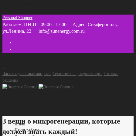
Техническая документация
Часто задаваемые вопросы
Personal Shopper
Работаем: ПН-ПТ 09:00 - 17:00
Адрес: Симферополь,
ул.Ленина, 22
info@sunenergy.com.ru
+ 7 918 055 35 45 (МТС) +7 978 858 46 12
Часто задаваемые вопросы
Техническая документация
Готовые
решения
3 вещи о микрогенерации, которые
О нас
должен знать каждый!
Наши работы