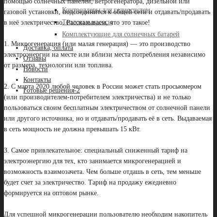
помощью солнечных панелей, ветрогенератора, дизельной или
Контроллеры для гелиосистем
газовой установки, подсоединится к общей сети и отдавать/продавать
Тепловые насосы
в неё электричество. Рассказываем, что это такое!
⠀
Комплектующие для солнечных батарей
1. Микрогенерация (или малая генерация) — это производство
Доставка, оплата
электроэнергии на месте или вблизи места потребления независимо
Отзывы
от размера, технологии или топлива.
Новости
⠀
Контакты
2. С марта 2020 любой человек в России может стать просьюмером
Готовые решения-2
(или производителем-потребителем электричества) и не только
пользоваться своим бесплатным электричеством от солнечной панели
или другого источника, но и отдавать/продавать её в сеть. Выдаваемая
в сеть мощность не должна превышать 15 кВт.
⠀
3. Самое привлекательное: специальный сниженный тариф на
электроэнергию для тех, кто занимается микрогенерацией и
возможность взаимозачета. Чем больше отдашь в сеть, тем меньше
будет счет за электричество. Тариф на продажу ежедневно
формируется на оптовом рынке.
⠀
Для успешной микрогенерации пользователю необходим накопитель