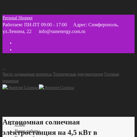
Техническая документация
Часто задаваемые вопросы
Personal Shopper
Работаем: ПН-ПТ 09:00 - 17:00
Адрес: Симферополь,
ул.Ленина, 22
info@sunenergy.com.ru
+ 7 918 055 35 45 (МТС) +7 978 858 46 12
Часто задаваемые вопросы
Техническая документация
Готовые
решения
Автономная солнечная
О нас
электростанция на 4,5 кВт в
Наши работы