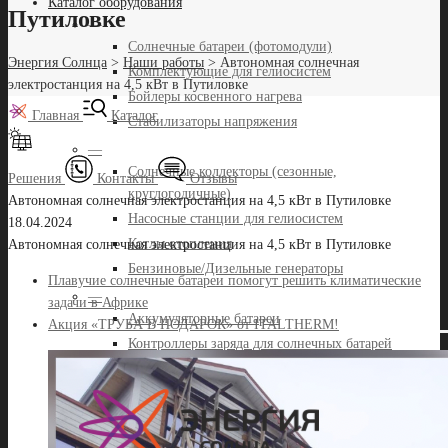
Каталог оборудования
Путиловке
—
Солнечные батареи (фотомодули)
Энергия Солнца
>
Наши работы
>
Автономная солнечная
Комплектующие для гелиосистем
электростанция на 4,5 кВт в Путиловке
Бойлеры косвенного нагрева
Главная
Каталог
Стабилизаторы напряжения
—
Солнечные коллекторы (сезонные,
Решения
Контакты
Отзывы
круглогодичные)
Автономная солнечная электростанция на 4,5 кВт в Путиловке
Насосные станции для гелиосистем
18.04.2024
Котлы отопления
Автономная солнечная электростанция на 4,5 кВт в Путиловке
Бензиновые/Дизельные генераторы
Плавучие солнечные батареи помогут решить климатические
—
задачи в Африке
Аккумуляторные батареи
Акция «ТРУБА В ПОДАРОК» от ITALTHERM!
Контроллеры заряда для солнечных батарей
Печи и камины
Кондиционеры
—
Инверторы