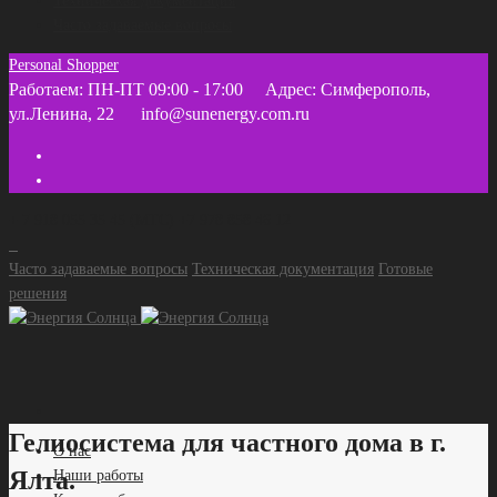
Техническая документация
Часто задаваемые вопросы
Personal Shopper
Работаем: ПН-ПТ 09:00 - 17:00
Адрес: Симферополь,
ул.Ленина, 22
info@sunenergy.com.ru
+ 7 918 055 35 45 (МТС) +7 978 858 46 12
Часто задаваемые вопросы
Техническая документация
Готовые
решения
Гелиосистема для частного дома в г.
О нас
Ялта.
Наши работы