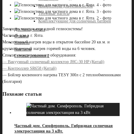
Контроллеры для гелиосистем
Тепловые насосы
Комплектующие для солнечных батарей
Завершен монтаж еще одной гелиосистемы!
Доставка, оплата
Частный дом в г. Ялта.
Отзывы
Межсезонный нагрев воды в открытом бассейне 20 кв.м. и
Новости
круглогодичный нагрев горячей воды на 6 человек.
Контакты
Список смонтированного оборудования:
Готовые решения-2
— Вакуумный солнечный коллектор JHC-30 HP (Китай)
— Контроллер SR658 (Китай)
— Бойлер косвенного нагрева TESY 300л с 2 теплообменниками
(Болгария)
Похожие статьи
Частный дом. Симферополь. Гибридная солнечная
электростанция на 3 кВт.