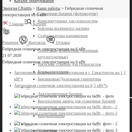
Каталог оборудования
—
Энергия Солнца
>
Наши работы
>
Гибридная солнечная
Солнечные батареи (фотомодули)
электростанция на 6 кВт
Комплектующие для гелиосистем
Главная
Каталог
Бойлеры косвенного нагрева
Стабилизаторы напряжения
Решения
Контакты
Отзывы
—
Гибридная солнечная электростанция на 6 кВт
Солнечные коллекторы (сезонные,
21.07.2020
круглогодичные)
Гибридная солнечная электростанция на 6 кВт
Насосные станции для гелиосистем
Котлы отопления
Автономная солнечная электростанция в г. Севастополь на 1,1
Бензиновые/Дизельные генераторы
кВ*ч
Автономная солнечная электростанция на 6,5 кВт*ч
—
Аккумуляторные батареи
Контроллеры заряда для солнечных батарей
Печи и камины
Кондиционеры
—
Инверторы