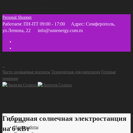
Техническая документация
Часто задаваемые вопросы
Personal Shopper
Работаем: ПН-ПТ 09:00 - 17:00
Адрес: Симферополь,
ул.Ленина, 22
info@sunenergy.com.ru
+ 7 918 055 35 45 (МТС) +7 978 858 46 12
Часто задаваемые вопросы
Техническая документация
Готовые
решения
Гибридная солнечная электростанция
О нас
на 6 кВт
Наши работы