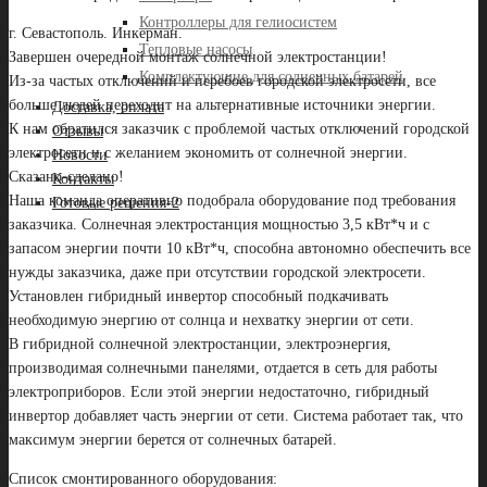
Контроллеры для гелиосистем
г. Севастополь. Инкерман.
Тепловые насосы
Завершен очередной монтаж солнечной электростанции!
Комплектующие для солнечных батарей
Из-за частых отключений и перебоев городской электросети, все
больше людей переходит на альтернативные источники энергии.
Доставка, оплата
К нам обратился заказчик с проблемой частых отключений городской
Отзывы
электросети и с желанием экономить от солнечной энергии.
Новости
Сказано-сделано!
Контакты
Наша команда оперативно подобрала оборудование под требования
Готовые решения-2
заказчика. Солнечная электростанция мощностью 3,5 кВт*ч и с
запасом энергии почти 10 кВт*ч, способна автономно обеспечить все
нужды заказчика, даже при отсутствии городской электросети.
Установлен гибридный инвертор способный подкачивать
необходимую энергию от солнца и нехватку энергии от сети.
В гибридной солнечной электростанции, электроэнергия,
производимая солнечными панелями, отдается в сеть для работы
электроприборов. Если этой энергии недостаточно, гибридный
инвертор добавляет часть энергии от сети. Система работает так, что
максимум энергии берется от солнечных батарей.
Список смонтированного оборудования: