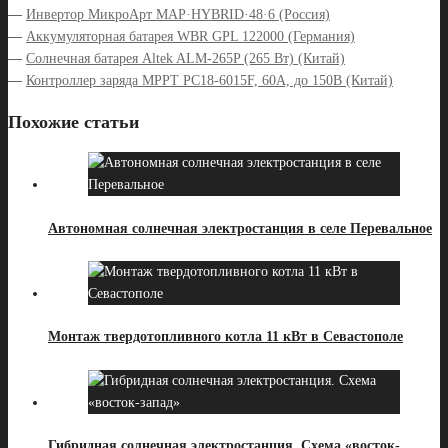
—
Инвертор МикроАрт MAP·HYBRID·48·6 (Россия)
—
Аккумуляторная батарея WBR GPL 122000 (Германия)
—
Солнечная батарея Altek ALM-265P (265 Вт) (Китай)
—
Контроллер заряда MPPT PC18-6015F, 60А, до 150В (Китай)
Похожие статьи
Автономная солнечная электростанция в селе Перевальное
Монтаж твердотопливного котла 11 кВт в Севастополе
Гибридная солнечная электростанция. Схема «восток-