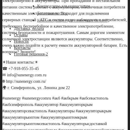
электроэнергию в аккумуляторы. При пропадании и нестабильном
Контроллеры для гелиосистем
питании система работает с аккумулятором, обеспечивая потребителя
Тепловые насосы
качественным электропитанием. Подходит для подключения
серверных станций , АТС и систем видео наблюдения и потребителей,
Комплектующие для солнечных батарей
требующих бесперебойное и качественное электропотребление,
Доставка, оплата
системы безопасности и пожаротушения. Самым дорогим элементом
Отзывы
солнечной электростанции являются аккумуляторы. Соответственно,
Новости
очень важно подойти к расчету емкости аккумуляторной батареи. Есть
Контакты
вопросы? Звоните!
Готовые решения-2
☀Наши контакты:☀
☎ +7-918-055-35-45
✉ info@sunenergy.com.ru
🌐 http://sunenergy.com.ru/
🌍 г. Симферополь, ул. Ленина дом 22
#sunenergy #sunenergycomru #акб #акбкрым #акбсевастополь
#акбсимферополь #аккумулятор #аккумуляторкрым
#аккумуляторсевастополь #аккумуляторы #аккумуляторыкрым
#аккумуляторыоптом #аккумуляторыоптомкрым
#аккумуляторыоптомсевастополь #аккумуляторысдоставкой