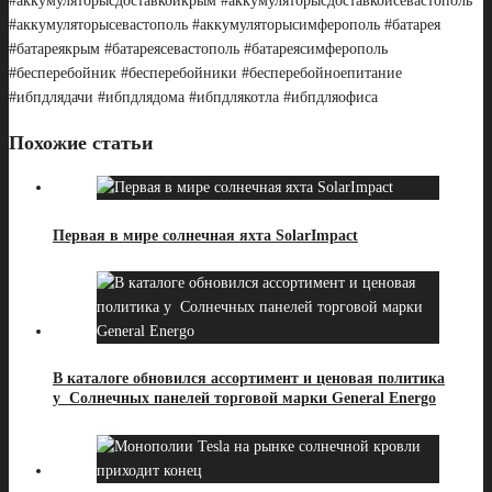
#аккумуляторысдоставкойкрым #аккумуляторысдоставкойсевастополь
#аккумуляторысевастополь #аккумуляторысимферополь #батарея
#батареякрым #батареясевастополь #батареясимферополь
#бесперебойник #бесперебойники #бесперебойноепитание
#ибпдлядачи #ибпдлядома #ибпдлякотла #ибпдляофиса
Похожие статьи
Первая в мире солнечная яхта SolarImpact
В каталоге обновился ассортимент и ценовая политика
у Солнечных панелей торговой марки General Energo