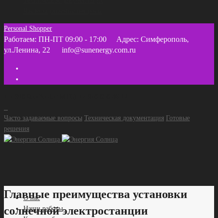
Техническая документация
Часто задаваемые вопросы
Personal Shopper
Работаем: ПН-ПТ 09:00 - 17:00
Адрес: Симферополь,
ул.Ленина, 22
info@sunenergy.com.ru
+ 7 918 055 35 45 (МТС) +7 978 858 46 12
Часто задаваемые вопросы
Техническая документация
Готовые
решения
Главные преимущества установки
О нас
солнечной электростанции
Наши работы