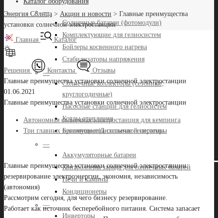
Каталог оборудования
—
Энергия Солнца
>
Акции и новости
>
Главные преимущества
Солнечные батареи (фотомодули)
установки солнечной электростанции
Комплектующие для гелиосистем
Главная
Каталог
Бойлеры косвенного нагрева
Стабилизаторы напряжения
Решения
Контакты
Отзывы
—
Главные преимущества установки солнечной электростанции
Солнечные коллекторы (сезонные,
01.06.2021
круглогодичные)
Главные преимущества установки солнечной электростанции
Насосные станции для гелиосистем
Котлы отопления
Автономная солнечная электростанция для кемпинга
Бензиновые/Дизельные генераторы
Три главных преимущества солнечной системы
—
Аккумуляторные батареи
Главные преимущества установки солнечной электростанции:
Контроллеры заряда для солнечных батарей
резервирование электроэнергии, экономия, независимость
Печи и камины
(автономия)
Кондиционеры
Рассмотрим сегодня, для чего бизнесу резервирование.
—
Работает как источник бесперебойного питания. Система запасает
Инверторы