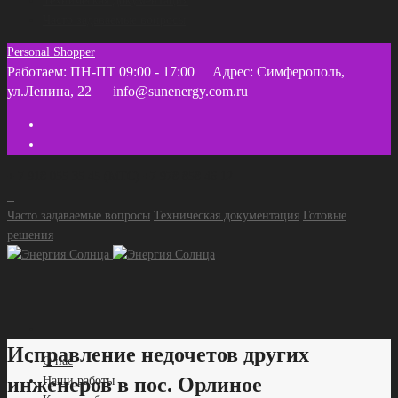
Техническая документация
Часто задаваемые вопросы
Personal Shopper
Работаем: ПН-ПТ 09:00 - 17:00
Адрес: Симферополь,
ул.Ленина, 22
info@sunenergy.com.ru
+ 7 918 055 35 45 (МТС) +7 978 858 46 12
Часто задаваемые вопросы
Техническая документация
Готовые
решения
Исправление недочетов других
О нас
инженеров в пос. Орлиное
Наши работы