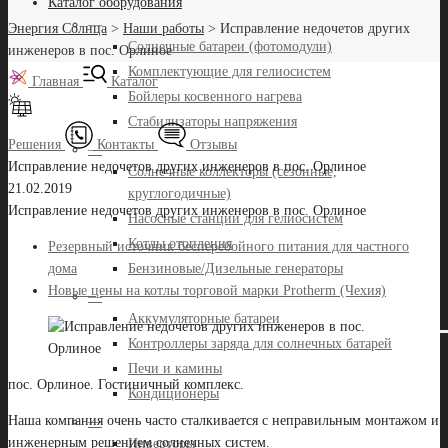
Каталог оборудования
—
Энергия Солнца
>
Наши работы
>
Исправление недочетов других
Солнечные батареи (фотомодули)
инженеров в пос. Орлиное
Комплектующие для гелиосистем
Главная
Каталог
Бойлеры косвенного нагрева
Стабилизаторы напряжения
Решения
Контакты
Отзывы
—
Исправление недочетов других инженеров в пос. Орлиное
Солнечные коллекторы (сезонные,
21.02.2019
круглогодичные)
Исправление недочетов других инженеров в пос. Орлиное
Насосные станции для гелиосистем
Котлы отопления
Резервный источник бесперебойного питания для частного
Бензиновые/Дизельные генераторы
дома
Новые цены на котлы торговой марки Protherm (Чехия)
—
Аккумуляторные батареи
Контроллеры заряда для солнечных батарей
Печи и камины
пос. Орлиное. Гостиничный комплекс.
Кондиционеры
Наша компания очень часто сталкивается с неправильным монтажом и
—
инженерным решением солнечных систем.
Инверторы