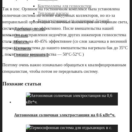
Контроллеры для гелиосистем
Так в пос. Орлиное на гостиничном комплексе была установлена
Тепловые насосы
солнечная система на основе вакуумных коллекторов, но из-за
Комплектующие для солнечных батарей
неправильной ориентации солнечных коллекторов по сторонам света,
система работала не эффективно. После вмешательства нашей
Доставка, оплата
компании и исправления недочётов других инженеров гелиосистема
Отзывы
стала работать на 40-45% эффективнее (со слов заказчика в весенний
Новости
период гелиосистема до нашего вмешательства нагревала бак до 35°С
Контакты
, после нашего вмешательства — 50°С-52°С )
Готовые решения-2
Поэтому очень важно изначально обращаться к квалифицированным
специалистам, чтобы потом не переделывать систему.
Похожие статьи
Автономная солнечная электростанция на 0,6 кВт*ч.