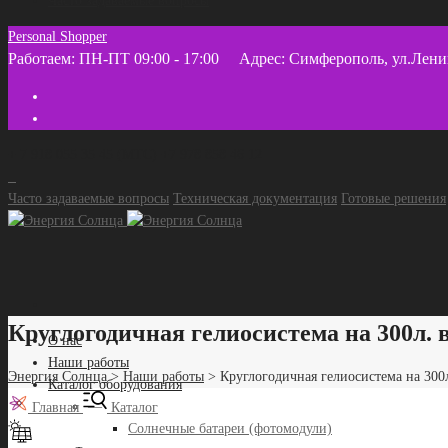
Часто задаваемые вопросы
Personal Shopper
Работаем: ПН-ПТ 09:00 - 17:00
Адрес: Симферополь, ул.Лени
+ 7 918 055 35 45 (МТС) +7 978 858 46 12
Часто задаваемые вопросы
Техническая документация
Готовые решения
Круглогодичная гелиосистема на 300л. в
О нас
Наши работы
Энергия Солнца
>
Наши работы
>
Круглогодичная гелиосистема на 300л
Каталог оборудования
—
Главная
Каталог
Солнечные батареи (фотомодули)