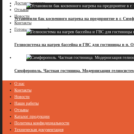
Доставка, оплата
Отзывы
Новости
Установили бак косвенного нагрева на предприятие в г. Сим
Контакты
Готовые решения-2
Гелиосистема на нагрев бассейна и ГВС для гостиницы в п. 
Симферополь. Частная гостиница. Модернизация гелиосисте
О нас
Контакты
Новости
Наши работы
Отзывы
Каталог продукции
Политика конфидециальности
Техническая документация