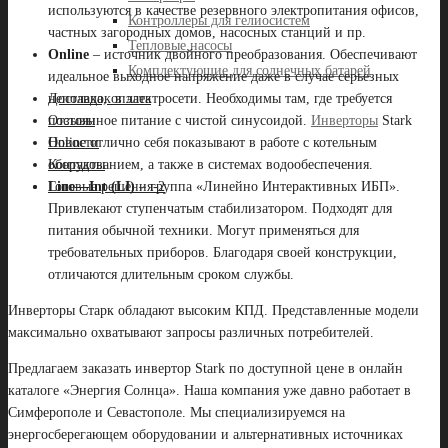
используются в качестве резервного электропитания офисов,
Контроллеры для гелиосистем
частных загородных домов, насосных станций и пр.
Тепловые насосы
Online
– источник двойного преобразования. Обеспечивают
Комплектующие для солнечных батарей
идеальное выходное напряжение даже в случае серьезных
Доставка, оплата
неполадок в электросети. Необходимы там, где требуется
Отзывы
постоянное питание с чистой синусоидой.
Инверторы
Stark
Новости
Online отлично себя показывают в работе с котельным
Контакты
оборудованием, а также в системах водообеспечения.
Готовые решения-2
Line
—
Int
(
LI
)
– группа «Линейно Интерактивных ИБП».
Привлекают ступенчатым стабилизатором. Подходят для
питания обычной техники. Могут применяться для
требовательных приборов. Благодаря своей конструкции,
отличаются длительным сроком службы.
Инверторы Старк обладают высоким КПД. Представленные модели
максимально охватывают запросы различных потребителей.
Предлагаем заказать инвертор Stark по доступной цене в онлайн
каталоге «Энергия Солнца». Наша компания уже давно работает в
Симферополе и Севастополе. Мы специализируемся на
энергосберегающем оборудовании и альтернативных источниках