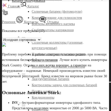
Каталог оборудования
—
Главная
Каталог
Солнечные батареи (фотомодули)
Комплектующие для гелиосистем
Решения
Контакты
Отзывы
Бойлеры косвенного нагрева
Стабилизаторы напряжения
Показаны все продукты (37)
—
Солнечные коллекторы (сезонные,
круглогодичные)
Насосные станции для гелиосистем
Проблему перебоев в работе электросети можно решить при помощи
источников бесперебойного питания. Лучше всего купить инверторы
Котлы отопления
Stark Country. Отзывы о них всегда хорошие, а гарантии на
Бензиновые/Дизельные генераторы
оборудование – надежные. Немецкий производитель известен своей
—
безупречной репутацией. Бренд известен на мировом рынке более 30
Аккумуляторные батареи
лет.
Контроллеры заряда для солнечных батарей
Печи и камины
Основные линейки Stark:
Кондиционеры
INV
– бестрансформаторные инверторы однофазного типа.
—
Представлены моделями мощностью от 2000 до 5000 ВА. Часто
Инверторы