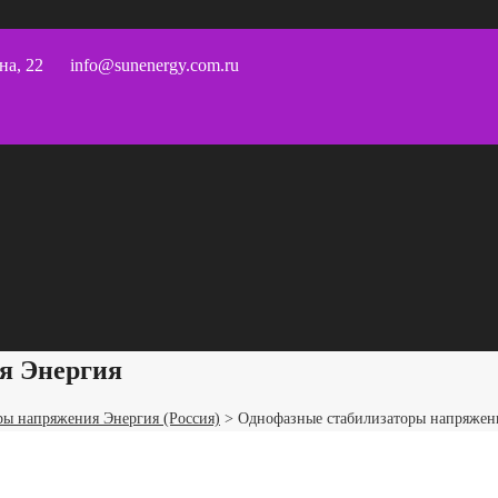
на, 22
info@sunenergy.com.ru
я Энергия
ры напряжения Энергия (Россия)
>
Однофазные стабилизаторы напряжен