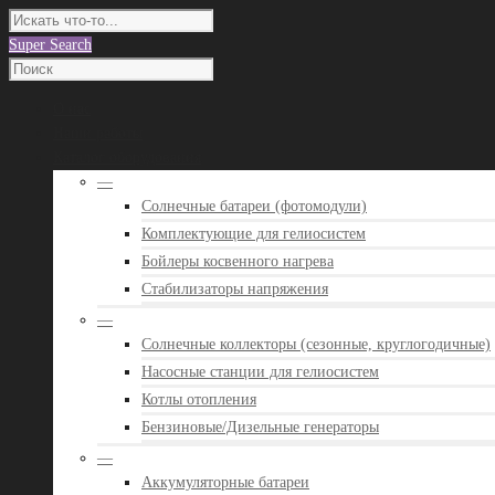
Super Search
О нас
Наши работы
Каталог оборудования
—
Солнечные батареи (фотомодули)
Комплектующие для гелиосистем
Бойлеры косвенного нагрева
Стабилизаторы напряжения
—
Солнечные коллекторы (сезонные, круглогодичные)
Насосные станции для гелиосистем
Котлы отопления
Бензиновые/Дизельные генераторы
—
Аккумуляторные батареи