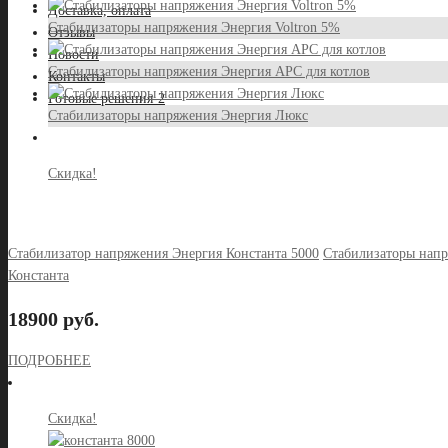
Доставка, оплата
Стабилизаторы напряжения Энергия Voltron 5%
Отзывы
Новости
Стабилизаторы напряжения Энергия АРС для котлов
Контакты
Готовые решения-2
Стабилизаторы напряжения Энергия Люкс
Скидка!
Стабилизатор напряжения Энергия Константа 5000
Стабилизаторы нап
Константа
18900 руб.
ПОДРОБНЕЕ
Скидка!