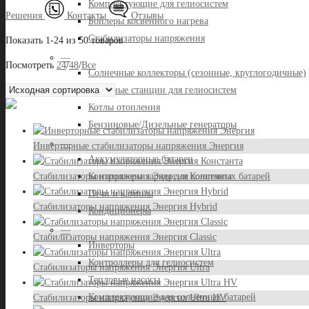
Комплектующие для гелиосистем
Решения
Контакты
Отзывы
Бойлеры косвенного нагрева
Стабилизаторы напряжения
Показать 1-24 из 50 товаров
—
Посмотреть
24
/
48
/
Все
Солнечные коллекторы (сезонные, круглогодичные)
Насосные станции для гелиосистем
Котлы отопления
Бензиновые/Дизельные генераторы
—
Инверторные стабилизаторы напряжения Энергия
Аккумуляторные батареи
Контроллеры заряда для солнечных батарей
Стабилизаторы напряжения Энергия Константа
Печи и камины
Стабилизаторы напряжения Энергия Hybrid
Кондиционеры
—
Стабилизаторы напряжения Энергия Classic
Инверторы
Контроллеры для гелиосистем
Стабилизаторы напряжения Энергия Ultra
Тепловые насосы
Комплектующие для солнечных батарей
Стабилизаторы напряжения Энергия Ultra HV