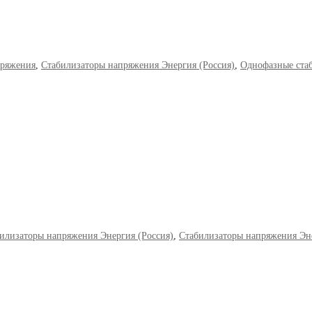
пряжения
,
Стабилизаторы напряжения Энергия (Россия)
,
Однофазные ста
илизаторы напряжения Энергия (Россия)
,
Стабилизаторы напряжения Эне