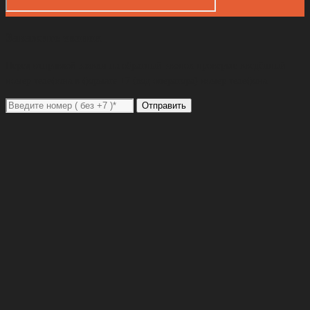
Закажите звонок
Перед отправкой заявки на обратный звонок проверьте введённый
номер телефона в формате +7 (код оператора) номер телефона
Отправить