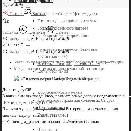
Каталог оборудования
Годом!🎄🎁
—
Солнечные батареи (фотомодули)
Главная
Каталог
Комплектующие для гелиосистем
Бойлеры косвенного нагрева
Решения
Контакты
Отзывы
Стабилизаторы напряжения
✨С наступающим Новым Годом!🎄🎁
—
29.12.2021
Солнечные коллекторы (сезонные,
✨С наступающим Новым Годом!🎄🎁
круглогодичные)
Увеличение мощности гибридной солнечной электростанции
Насосные станции для гелиосистем
Модернизация гелиосистемы в частной гостинице
Котлы отопления
Бензиновые/Дизельные генераторы
—
Дорогие друзья!
Аккумуляторные батареи
В канун зимних праздников, примите самые добрые поздравления с
Контроллеры заряда для солнечных батарей
Новым годом и Рождеством!
Печи и камины
Пусть наступающий год станет для Вас временем осуществления
Кондиционеры
светлых надежд, замыслов и планов!
С Уважением, коллектив компании «Энергия Солнца»
—
Инверторы