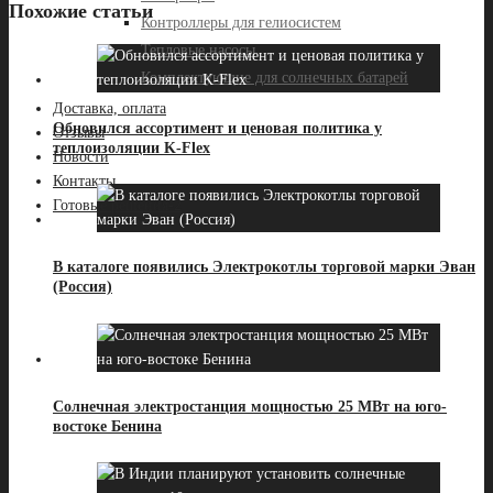
Похожие статьи
Контроллеры для гелиосистем
Тепловые насосы
Комплектующие для солнечных батарей
Доставка, оплата
Обновился ассортимент и ценовая политика у
Отзывы
теплоизоляции K-Flex
Новости
Контакты
Готовые решения-2
В каталоге появились Электрокотлы торговой марки Эван
(Россия)
Солнечная электростанция мощностью 25 МВт на юго-
востоке Бенина