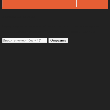
Закажите звонок
Перед отправкой заявки на обратный звонок проверьте введённый
номер телефона в формате +7 (код оператора) номер телефона
Отправить