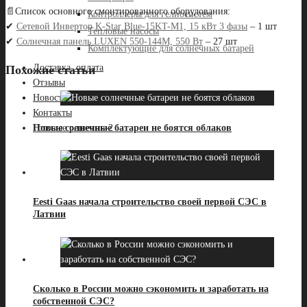
📄Список основного смонтированного оборудования:
Контроллеры для гелиосистем
✔
Сетевой Инвертор K-Star Blue-15KT-M1, 15 кВт 3 фазы
– 1 шт
Тепловые насосы
✔
Солнечная панель LUXEN 550-144M, 550 Вт
– 27 шт
Комплектующие для солнечных батарей
Доставка, оплата
Похожие статьи
Отзывы
Новости
Контакты
Новые солнечные батареи не боятся облаков
Готовые решения-2
Eesti Gaas начала строительство своей первой СЭС в
Латвии
Сколько в России можно сэкономить и заработать на
собственной СЭС?