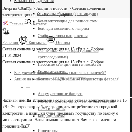
Каталог оборудования
—
Энергия Солнца
>
Акции и новости
>
Сетевая солнечная
Солнечные батареи (фотомодули)
электростанция на 15 кВт в с. Доброе
Комплектующие для гелиосистем
Главная
Каталог
Бойлеры косвенного нагрева
Стабилизаторы напряжения
Решения
Контакты
Отзывы
—
Сетевая солнечная электростанция на 15 кВт в с. Доброе
Солнечные коллекторы (сезонные,
31.01.2024
круглогодичные)
Сетевая солнечная электростанция на 15 кВт в с. Доброе
Насосные станции для гелиосистем
Котлы отопления
Как увеличить эффективность солнечных панелей?
Бензиновые/Дизельные генераторы
Акция на инверторы STARK COUNTRY до конца февраля!
—
Аккумуляторные батареи
Частный дом.🏡 Установлена солнечная сетевая электростанция на 15
Контроллеры заряда для солнечных батарей
кВт. Электростанция будет экономить потребление от городской
Печи и камины
электросети, а излишки будет продавать государству по закону о
Кондиционеры
микрогенерации. Наша компания поможет Вам с оформлением
—
подключения.⚡
Инверторы