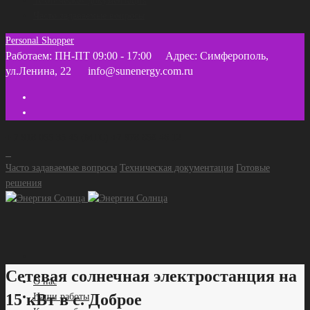
Техническая документация
Часто задаваемые вопросы
Personal Shopper
Работаем: ПН-ПТ 09:00 - 17:00
Адрес: Симферополь,
ул.Ленина, 22
info@sunenergy.com.ru
+ 7 918 055 35 45 (МТС) +7 978 858 46 12
Часто задаваемые вопросы
Техническая документация
Готовые
решения
Сетевая солнечная электростанция на
О нас
15 кВт в с. Доброе
Наши работы