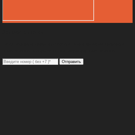
Закажите звонок
Перед отправкой заявки на обратный звонок проверьте введённый
номер телефона в формате +7 (код оператора) номер телефона
Отправить