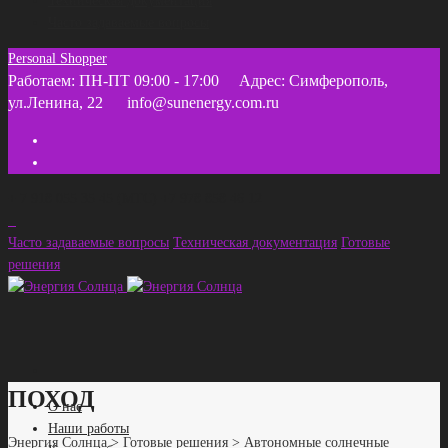
Техническая документация
Часто задаваемые вопросы
Personal Shopper
Работаем: ПН-ПТ 09:00 - 17:00
Адрес: Симферополь,
ул.Ленина, 22
info@sunenergy.com.ru
+ 7 918 055 35 45 (МТС) +7 978 858 46 12
Часто задаваемые вопросы
Техническая документация
Готовые
решения
ПОХОД
О нас
Наши работы
Энергия Солнца
>
Готовые решения
>
Автономные солнечные