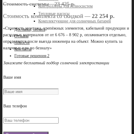
Стоимость системы – 23 425 р.
Контроллеры для гелиосистем
Тепловые насосы
Стоимость комплекта со скидкой —
22 254 р.
Комплектующие для солнечных батарей
«Стоимость монтажа, крепёжных элементов, кабельной продукции и
Доставка, оплата
расходных материалов от от 6 676 – 8 902 р, оплачивается отдельно,
Отзывы
определяется после выезда инженера на объект. Можно купить за
Новости
наличные или по безналу»
Контакты
Готовые решения-2
Закажите бесплатный подбор солнечной электростанции
Ваше имя
Ваш телефон