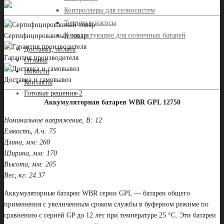
Контроллеры для гелиосистем
Тепловые насосы
Комплектующие для солнечных батарей
Сертифицированный товар
Доставка, оплата
Гарантия производителя
Отзывы
Новости
Доставка и самовывоз
Контакты
Готовые решения-2
Аккумуляторная батарея WBR GPL 12750
Номинальное напряжение, В: 12
Емкость, А.ч: 75
Длина, мм: 260
Ширина, мм: 170
Высота, мм: 205
Вес, кг: 24.37
Аккумуляторные батареи WBR серии GPL — батареи общего
применения c увеличенным сроком службы в буферном режиме по
сравнению с серией GP до 12 лет при температуре 25 °С. Эти батареи