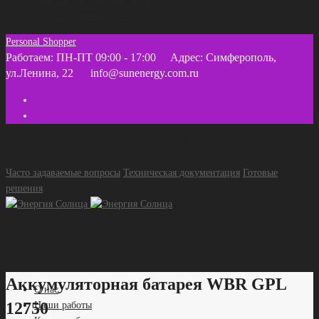
Техническая документация
Часто задаваемые вопросы
Personal Shopper
Работаем: ПН-ПТ 09:00 - 17:00
Адрес: Симферополь,
ул.Ленина, 22
info@sunenergy.com.ru
+ 7 918 055 35 45 (МТС) +7 978 858 46 12
Часто задаваемые вопросы
Техническая документация
Готовые
решения
Аккумуляторная батарея WBR GPL
О нас
12750
Наши работы