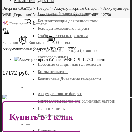
Каталог оборудования
—
Энергия Солнца
>
Товары
>
Аккумуляторные батареи
>
Аккумуляторы
Солнечные батареи (фотомодули)
WBR (Германия)
>
Аккумуляторная батарея WBR GPL 12750
Комплектующие для гелиосистем
Главная
Каталог
Бойлеры косвенного нагрева
Стабилизаторы напряжения
Решения
Контакты
Отзывы
—
Аккумуляторная батарея WBR GPL 12750
Солнечные коллекторы (сезонные,
круглогодичные)
Насосные станции для гелиосистем
17172 руб.
Котлы отопления
Бензиновые/Дизельные генераторы
—
Аккумуляторные батареи
Контроллеры заряда для солнечных батарей
Печи и камины
Купить в 1 клик
Кондиционеры
—
Инверторы