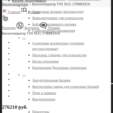
Каталог оборудования
Бензогенераторы
>
Бензогенератор TSS SGG 17000EH3A
—
Солнечные батареи (фотомодули)
Главная
Каталог
Комплектующие для гелиосистем
Бойлеры косвенного нагрева
Решения
Контакты
Отзывы
Стабилизаторы напряжения
Бензогенератор TSS SGG 17000EH3A
—
Солнечные коллекторы (сезонные,
круглогодичные)
Насосные станции для гелиосистем
Котлы отопления
Бензиновые/Дизельные генераторы
—
Аккумуляторные батареи
Контроллеры заряда для солнечных батарей
Печи и камины
Кондиционеры
276210 руб.
—
Инверторы