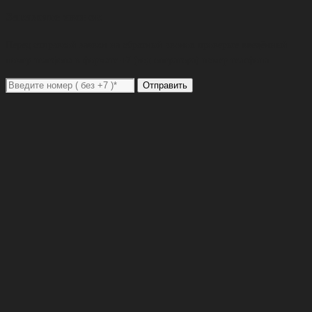
Закажите звонок
Перед отправкой заявки на обратный звонок проверьте введённый
номер телефона в формате +7 (код оператора) номер телефона
Отправить