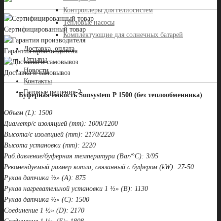
Контроллеры для гелиосистем
Тепловые насосы
Сертифицированный товар
Комплектующие для солнечных батарей
Доставка, оплата
Гарантия производителя
Отзывы
Новости
Доставка и самовывоз
Контакты
Готовые решения-2
Буферная емкость Sunsystem P 1500 (без теплообменника)
Объем (L): 1500
Диаметр/с изоляцией (mm): 1000/1200
Высота/с изоляцией (mm): 2170/2220
Высота установки (mm): 2220
Раб.давление/буферная температура (Bar/°C): 3/95
Рекомендуемый размер котла, связанный с буфером (kW): 27-50
Рукав датчика ½» (A): 875
Рукав нагревательной установки 1 ½» (B): 1130
Рукав датчика ½» (С): 1500
Соединение 1 ½» (D): 2170