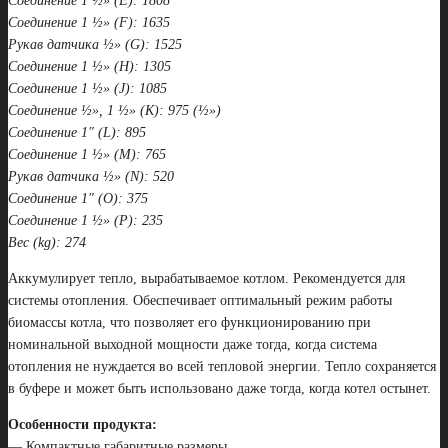
Соединение 1 ½» (E): 1808
Соединение 1 ½» (F): 1635
Рукав датчика ½» (G): 1525
Соединение 1 ½» (H): 1305
Соединение 1 ½» (J): 1085
Соединение ½», 1 ½» (K): 975 (½»)
Соединение 1″ (L): 895
Соединение 1 ½» (M): 765
Рукав датчика ½» (N): 520
Соединение 1″ (O): 375
Соединение 1 ½» (P): 235
Вес (kg): 274
Аккумулирует тепло, вырабатываемое котлом. Рекомендуется для
системы отопления. Обеспечивает оптимальный режим работы
биомассы котла, что позволяет его функционированию при
номинальной выходной мощности даже тогда, когда система
отопления не нуждается во всей тепловой энергии. Тепло сохраняется
в буфере и может быть использовано даже тогда, когда котел остынет.
Особенности продукта:
— Компактные габаритные размеры.