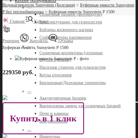
Каталог оборудования
Водонагреватели Sunsystem (Болгария)
>
Буферные емкости Sunsystem
—
P без теплообменника
>
Буферная емкость Sunsystem P 1500
Солнечные батареи (фотомодули)
Главная
Каталог
Комплектующие для гелиосистем
Бойлеры косвенного нагрева
Стабилизаторы напряжения
Решения
Контакты
Отзывы
—
Буферная емкость Sunsystem P 1500
Солнечные коллекторы (сезонные,
круглогодичные)
Насосные станции для гелиосистем
229350 руб.
Котлы отопления
Бензиновые/Дизельные генераторы
—
Аккумуляторные батареи
Контроллеры заряда для солнечных батарей
Печи и камины
Купить в 1 клик
Кондиционеры
—
Инверторы