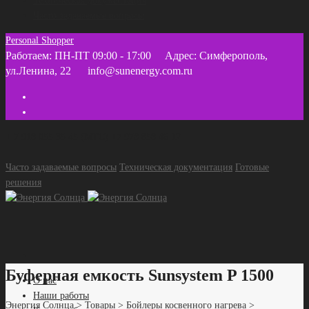
Техническая документация
Часто задаваемые вопросы
Personal Shopper
Работаем: ПН-ПТ 09:00 - 17:00
Адрес: Симферополь,
ул.Ленина, 22
info@sunenergy.com.ru
+ 7 918 055 35 45 (МТС) +7 978 858 46 12
Часто задаваемые вопросы
Техническая документация
Готовые
решения
Буферная емкость Sunsystem P 1500
О нас
Наши работы
Энергия Солнца
>
Товары
>
Бойлеры косвенного нагрева
>