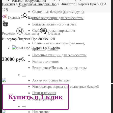
Каталог оборудования
(Россия)
>
Инверторы Энергия Про
>
Инвертор Энергия Про 800ВА
—
12В
Солнечные батареи (фотомодули)
Главная
Каталог
Комплектующие для гелиосистем
Бойлеры косвенного нагрева
Стабилизаторы напряжения
Решения
Контакты
Отзывы
—
Инвертор Энергия Про 800ВА 12В
Солнечные коллекторы (сезонные,
круглогодичные)
Насосные станции для гелиосистем
33000 руб.
Котлы отопления
Бензиновые/Дизельные генераторы
—
Аккумуляторные батареи
Контроллеры заряда для солнечных батарей
Печи и камины
Купить в 1 клик
Кондиционеры
—
Инверторы