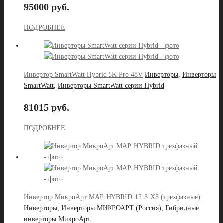
95000 руб.
ПОДРОБНЕЕ
Инвертор SmartWatt Hybrid 5K Pro 48V
Инверторы
,
Инверторы
SmartWatt
,
Инверторы SmartWatt серии Hybrid
81015 руб.
ПОДРОБНЕЕ
Инвертор МикроАрт MAP·HYBRID·12·3·X3 (трехфазные)
Инверторы
,
Инверторы МИКРОАРТ (Россия)
,
Гибридные
инверторы МикроАрт