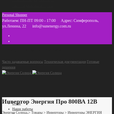
Техническая документация
Часто задаваемые вопросы
Personal Shopper
Работаем: ПН-ПТ 09:00 - 17:00
Адрес: Симферополь,
ул.Ленина, 22
info@sunenergy.com.ru
+ 7 918 055 35 45 (МТС) +7 978 858 46 12
Часто задаваемые вопросы
Техническая документация
Готовые
решения
Инвертор Энергия Про 800ВА 12В
О нас
Наши работы
Энергия Солнца
>
Товары
>
Инверторы
>
Инверторы ЭНЕРГИЯ