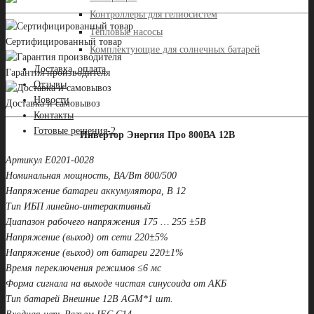
Контроллеры для гелиосистем
Тепловые насосы
Сертифицированный товар
Комплектующие для солнечных батарей
Доставка, оплата
Гарантия производителя
Отзывы
Новости
Доставка и самовывоз
Контакты
Готовые решения-2
Инвертор Энергия Про 800ВА 12В
Артикул Е0201-0028
Номинальная мощность, ВА/Вт 800/500
Напряжение батареи аккумулятора, В 12
Тип ИБП линейно-интерактивный
Диапазон рабочего напряжения 175 … 255 ±5В
Напряжение (выход) от сети 220±5%
Напряжение (выход) от батареи 220±1%
Время переключения режимов ≤6 мс
Форма сигнала на выходе чистая синусоида от АКБ
Тип батарей Внешние 12В AGM*1 шт.