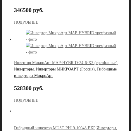
346500 руб.
ПОДРОБНЕЕ
Инвертор МикроАрт MAP·HYBRID·24·6·X3 (трехфазные)
Инверторы
,
Инверторы МИКРОАРТ (Россия)
,
Гибридные
инверторы МикроАрт
528300 руб.
ПОДРОБНЕЕ
Гибридный инвертор MUST PH19-10048 EXP
Инверторы
,