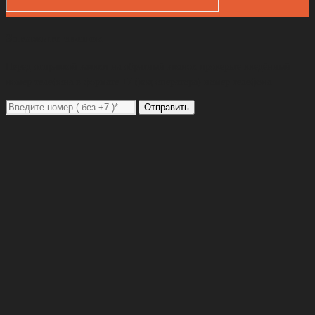
Закажите звонок
Перед отправкой заявки на обратный звонок проверьте введённый
номер телефона в формате +7 (код оператора) номер телефона
Отправить