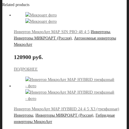
Related products
Инвертор МикроАрт MAP·SIN·PRO·48·4·5
Инверторы
,
Инверторы МИКРОАРТ (Россия)
,
Автономные инверторы
МикроАрт
120900 руб.
ПОДРОБНЕЕ
Инвертор МикроАрт MAP·HYBRID·24·4·5·X3 (трехфазные)
Инверторы
,
Инверторы МИКРОАРТ (Россия)
,
Гибридные
инверторы МикроАрт