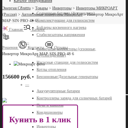
Каталог оборудования
—
Энергия Солнца
>
Товары
>
Инверторы
>
Инверторы МИКРОАРТ
Солнечные батареи (фотомодули)
(Россия)
>
Автономные инверторы МикроАрт
>
Инвертор МикроАрт
Комплектующие для гелиосистем
MAP·SIN·PRO·48·6
Бойлеры косвенного нагрева
Главная
Каталог
Стабилизаторы напряжения
—
Решения
Контакты
Отзывы
Солнечные коллекторы (сезонные,
Инвертор МикроАрт MAP·SIN·PRO·48·6
круглогодичные)
Насосные станции для гелиосистем
Котлы отопления
156600 руб.
Бензиновые/Дизельные генераторы
—
Аккумуляторные батареи
Контроллеры заряда для солнечных батарей
Печи и камины
Кондиционеры
Купить в 1 клик
—
Инверторы