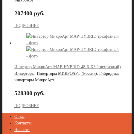
МикроАрт
207400 руб.
ПОДРОБНЕЕ
Инвертор МикроАрт MAP·HYBRID·48·6·X3 (трехфазный)
Инверторы
,
Инверторы МИКРОАРТ (Россия)
,
Гибридные
инверторы МикроАрт
528300 руб.
ПОДРОБНЕЕ
О нас
Контакты
Новости