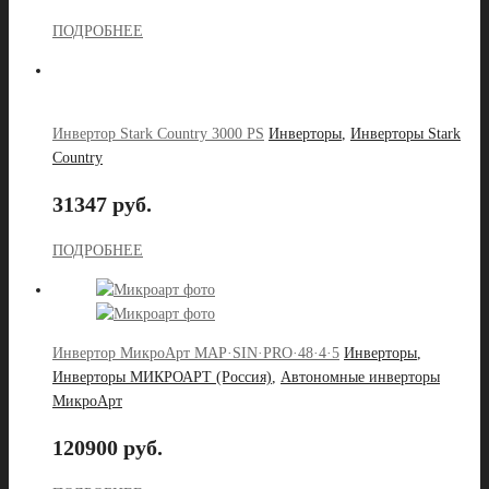
ПОДРОБНЕЕ
Инвертор Stark Country 3000 PS
Инверторы
,
Инверторы Stark
Country
31347 руб.
ПОДРОБНЕЕ
Инвертор МикроАрт MAP·SIN·PRO·48·4·5
Инверторы
,
Инверторы МИКРОАРТ (Россия)
,
Автономные инверторы
МикроАрт
120900 руб.