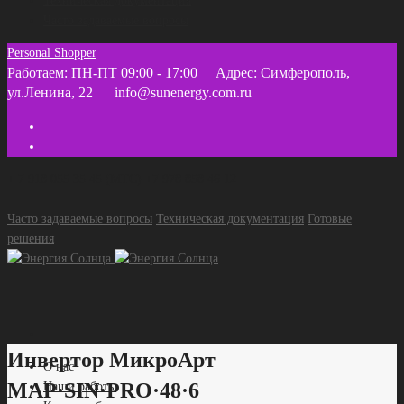
Техническая документация
Часто задаваемые вопросы
Personal Shopper
Работаем: ПН-ПТ 09:00 - 17:00
Адрес: Симферополь,
ул.Ленина, 22
info@sunenergy.com.ru
+ 7 918 055 35 45 (МТС) +7 978 858 46 12
Часто задаваемые вопросы
Техническая документация
Готовые
решения
Инвертор МикроАрт
О нас
MAP·SIN·PRO·48·6
Наши работы