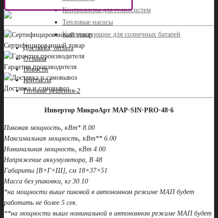
Контроллеры для гелиосистем
Тепловые насосы
Комплектующие для солнечных батарей
Сертифицированный товар
Доставка, оплата
Отзывы
Гарантия производителя
Новости
Контакты
Доставка и самовывоз
Готовые решения-2
Инвертор МикроАрт MAP·SIN·PRO·48·6
Пиковая мощность, кВт* 8.00
Максимальная мощность, кВт** 6.00
Номинальная мощность, кВт 4.00
Напряжение аккумулятора, В 48
Габариты [В×Г×Ш], см 18×37×51
Масса без упаковки, кг 30.10
*на мощности выше пиковой в автономном режиме МАП будет
работать не более 5 сек.
**на мощности выше номинальной в автономном режиме МАП будет