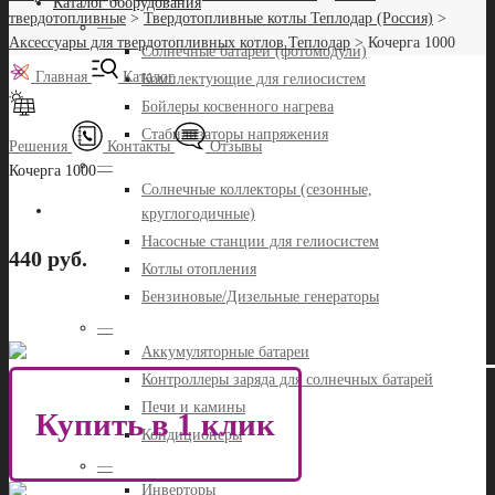
Каталог оборудования
твердотопливные
>
Твердотопливные котлы Теплодар (Россия)
>
—
Аксессуары для твердотопливных котлов Теплодар
>
Кочерга 1000
Солнечные батареи (фотомодули)
Главная
Каталог
Комплектующие для гелиосистем
Бойлеры косвенного нагрева
Стабилизаторы напряжения
Решения
Контакты
Отзывы
—
Кочерга 1000
Солнечные коллекторы (сезонные,
круглогодичные)
Насосные станции для гелиосистем
440 руб.
Котлы отопления
Бензиновые/Дизельные генераторы
—
Аккумуляторные батареи
Контроллеры заряда для солнечных батарей
Печи и камины
Купить в 1 клик
Кондиционеры
—
Инверторы