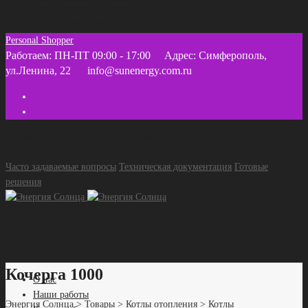
Техническая документация
Часто задаваемые вопросы
Personal Shopper
Работаем: ПН-ПТ 09:00 - 17:00
Адрес: Симферополь,
ул.Ленина, 22
info@sunenergy.com.ru
+ 7 918 055 35 45 (МТС) +7 978 858 46 12
Часто задаваемые вопросы
Техническая документация
Готовые
решения
Кочерга 1000
О нас
Наши работы
Энергия Солнца
>
Товары
>
Котлы отопления
>
Котлы