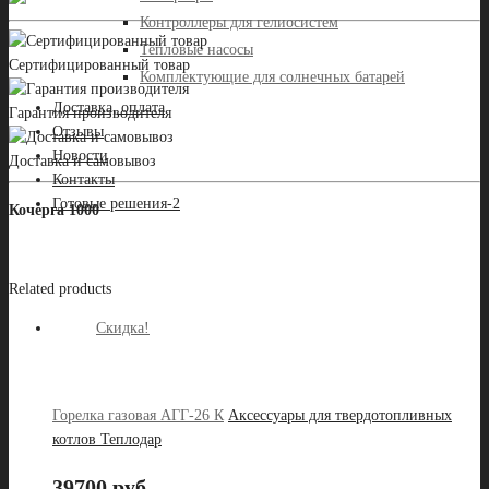
Контроллеры для гелиосистем
Тепловые насосы
Сертифицированный товар
Комплектующие для солнечных батарей
Доставка, оплата
Гарантия производителя
Отзывы
Новости
Доставка и самовывоз
Контакты
Готовые решения-2
Кочерга 1000
Related products
Скидка!
Горелка газовая АГГ-26 К
Аксессуары для твердотопливных
котлов Теплодар
39700 руб.