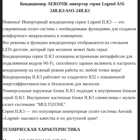
Кондиционер AERONIK инвертор серия Legend ASI-
24ILК3/ASO-24ILК1
Новинка! Инверторный кондиционер серии Legend ILK3 — это
современная сплит-система с необходимыми функциями для создания
комфортного микроклимата в помещении.
Все режимы и функции кондиционера отображаются на стильном
LED-дисплее, который при желании может быть скрыт.
Кондиционеры серии ILK3 оснащены встроенным интерфейсом для
подключения модуля Wi-Fi, способного заранее включить и настроить
кондиционер на нужный режим работы из любой точки мира!
Кондиционеры ILK3 работают на хладагенте R32 с повышенной
энергоэффективностью и безопасном для экологии.
Универсальные наружные блоки ILK1 подходят к внутренним блокам
серий ILK3. Внутренние настенные блоки ILK3 cовместимы с мульти-
сплит-системами “MULTIZONE”.
Серия ILK3 — это популярные инверторные сплит-системы Aeronik
«Legend» высокого качества и по доступной цене!
ТЕХНИЧЕСКАЯ ХАРАКТЕРИСТИКА