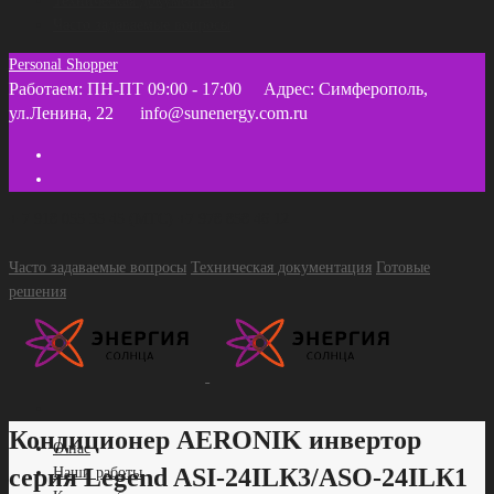
Техническая документация
Часто задаваемые вопросы
Personal Shopper
Работаем: ПН-ПТ 09:00 - 17:00
Адрес: Симферополь,
ул.Ленина, 22
info@sunenergy.com.ru
+ 7 918 055 35 45 (МТС) +7 978 858 46 12
Часто задаваемые вопросы
Техническая документация
Готовые
решения
Кондиционер AERONIK инвертор
О нас
серия Legend ASI-24ILК3/ASO-24ILК1
Наши работы