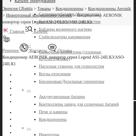
Каталог оборудования
—
Энергия Солнца
>
Товары
>
Кондиционеры
>
Кондиционеры Aeronik
Солнечные батареи (фотомодули)
>
Инверторный кондиционер Aeronik
>
Кондиционер AERONIK
Комплектующие для гелиосистем
инвертор серия Legend ASI-24ILК3/ASO-24ILК1
Бойлеры косвенного нагрева
Главная
Каталог
Стабилизаторы напряжения
—
Решения
Контакты
Отзывы
Солнечные коллекторы (сезонные,
Кондиционер AERONIK инвертор серия Legend ASI-24ILК3/ASO-
круглогодичные)
24ILК1
Насосные станции для гелиосистем
Котлы отопления
Бензиновые/Дизельные генераторы
—
Аккумуляторные батареи
Контроллеры заряда для солнечных батарей
Печи и камины
Кондиционеры
—
Инверторы