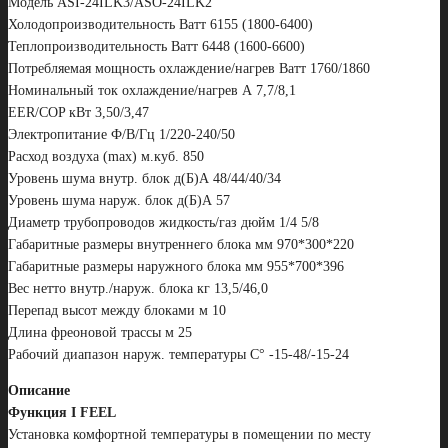
Модель ASI-24ILK3/ASO-24ILK2
Холодопроизводительность Ватт 6155 (1800-6400)
Теплопроизводительность Ватт 6448 (1600-6600)
Потребляемая мощность охлаждение/нагрев Ватт 1760/1860
Номинальный ток охлаждение/нагрев А 7,7/8,1
EER/COP кВт 3,50/3,47
Электропитание Ф/В/Гц 1/220-240/50
Расход воздуха (max) м.куб. 850
Уровень шума внутр. блок д(Б)А 48/44/40/34
Уровень шума наруж. блок д(Б)А 57
Диаметр трубопроводов жидкость/газ дюйм 1/4 5/8
Габаритные размеры внутреннего блока мм 970*300*220
Габаритные размеры наружного блока мм 955*700*396
Вес нетто внутр./наруж. блока кг 13,5/46,0
Перепад высот между блоками м 10
Длина фреоновой трассы м 25
Рабочий диапазон наруж. температуры С° -15-48/-15-24
Описание
Функция I FEEL
Установка комфортной температуры в помещении по месту