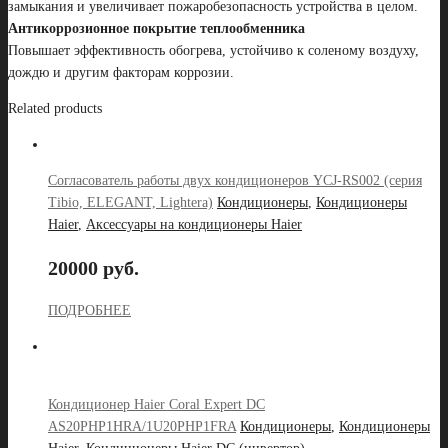
замыкания и увеличивает пожаробезопасность устройства в целом.
Антикоррозионное покрытие теплообменника
Повышает эффективность обогрева, устойчиво к соленому воздуху,
дождю и другим факторам коррозии.
Related products
Согласователь работы двух кондиционеров YCJ-RS002 (серия
Tibio, ELEGANT, Lightera)
Кондиционеры
,
Кондиционеры
Haier
,
Аксессуары на кондиционеры Haier
20000 руб.
ПОДРОБНЕЕ
Кондиционер Haier Coral Expert DC
AS20PHP1HRA/1U20PHP1FRA
Кондиционеры
,
Кондиционеры