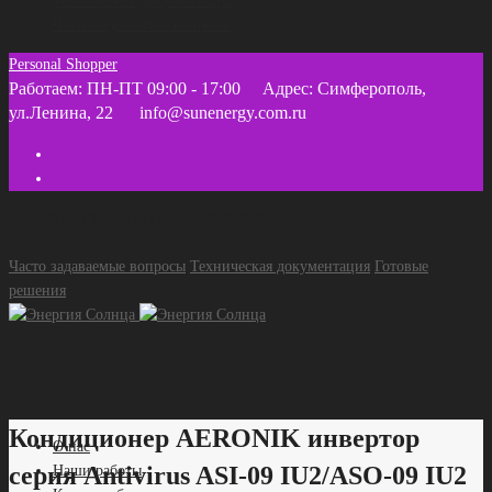
Техническая документация
Часто задаваемые вопросы
Personal Shopper
Работаем: ПН-ПТ 09:00 - 17:00
Адрес: Симферополь,
ул.Ленина, 22
info@sunenergy.com.ru
+ 7 918 055 35 45 (МТС) +7 978 858 46 12
Часто задаваемые вопросы
Техническая документация
Готовые
решения
Кондиционер AERONIK инвертор
О нас
серия Antivirus ASI-09 IU2/ASO-09 IU2
Наши работы