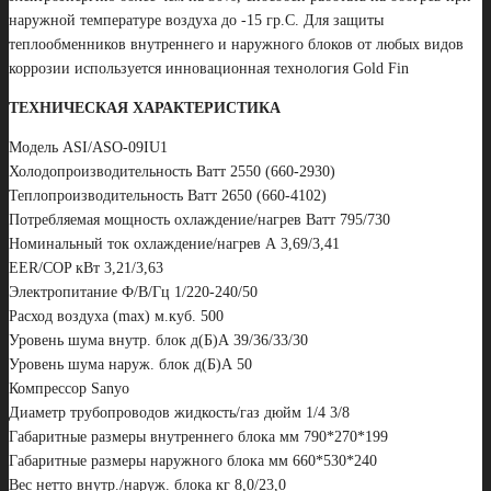
наружной температуре воздуха до -15 гр.С. Для защиты
теплообменников внутреннего и наружного блоков от любых видов
коррозии используется инновационная технология Gold Fin
ТЕХНИЧЕСКАЯ ХАРАКТЕРИСТИКА
Модель ASI/ASO-09IU1
Холодопроизводительность Ватт 2550 (660-2930)
Теплопроизводительность Ватт 2650 (660-4102)
Потребляемая мощность охлаждение/нагрев Ватт 795/730
Номинальный ток охлаждение/нагрев А 3,69/3,41
EER/COP кВт 3,21/3,63
Электропитание Ф/В/Гц 1/220-240/50
Расход воздуха (max) м.куб. 500
Уровень шума внутр. блок д(Б)А 39/36/33/30
Уровень шума наруж. блок д(Б)А 50
Компрессор Sanyo
Диаметр трубопроводов жидкость/газ дюйм 1/4 3/8
Габаритные размеры внутреннего блока мм 790*270*199
Габаритные размеры наружного блока мм 660*530*240
Вес нетто внутр./наруж. блока кг 8,0/23,0