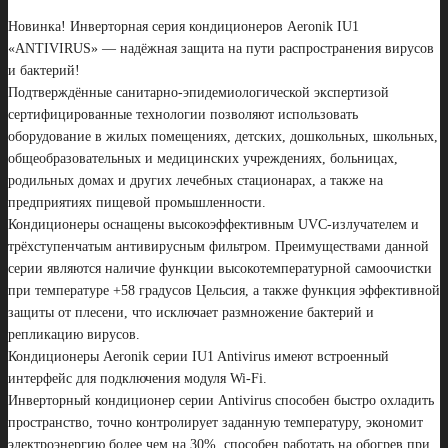
Новинка! Инверторная серия кондиционеров Aeronik IU1
«ANTIVIRUS» — надёжная защита на пути распространения вирусов
и бактерий!
Подтверждённые санитарно-эпидемиологической экспертизой
сертифицированные технологии позволяют использовать
оборудование в жилых помещениях, детских, дошкольных, школьных,
общеобразовательных и медицинских учреждениях, больницах,
родильных домах и других лечебных стационарах, а также на
предприятиях пищевой промышленности.
Кондиционеры оснащены высокоэффективным UVC-излучателем и
трёхступенчатым антивирусным фильтром. Преимуществами данной
серии являются наличие функции высокотемпературной самоочистки
при температуре +58 градусов Цельсия, а также функция эффективной
защиты от плесени, что исключает размножение бактерий и
репликацию вирусов.
Кондиционеры Aeronik серии IU1 Antivirus имеют встроенный
интерфейс для подключения модуля Wi-Fi.
Инверторный кондиционер серии Antivirus способен быстро охладить
пространство, точно контролирует заданную температуру, экономит
электроэнергию более чем на 30%, способен работать на обогрев при