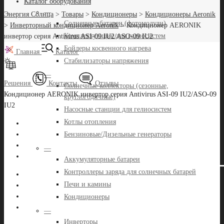
Каталог оборудования
—
Энергия Солнца
>
Товары
>
Кондиционеры
>
Кондиционеры Aeronik
Солнечные батареи (фотомодули)
>
Инверторный кондиционер Aeronik
>
Кондиционер AERONIK
Комплектующие для гелиосистем
инвертор серия Antivirus ASI-09 IU2/ASO-09 IU2
Бойлеры косвенного нагрева
Главная
Каталог
Стабилизаторы напряжения
—
Решения
Контакты
Отзывы
Солнечные коллекторы (сезонные,
Кондиционер AERONIK инвертор серия Antivirus ASI-09 IU2/ASO-09
круглогодичные)
IU2
Насосные станции для гелиосистем
Котлы отопления
Бензиновые/Дизельные генераторы
—
Аккумуляторные батареи
Контроллеры заряда для солнечных батарей
Печи и камины
Кондиционеры
—
Инверторы