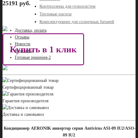
25191 руб.
Контроллеры для гелиосистем
Тепловые насосы
Комплектующие для солнечных батарей
Доставка, оплата
Отзывы
Новости
Купить в 1 клик
Контакты
Готовые решения-2
Сертифицированный товар
Гарантия производителя
Доставка и самовывоз
Кондиционер AERONIK инвертор серия Antivirus ASI-09 IU2/ASO-
09 IU2