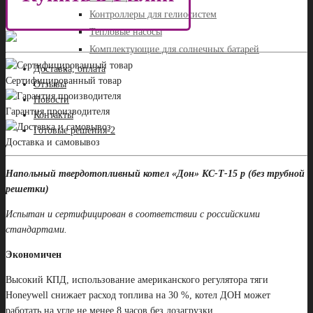
Контроллеры для гелиосистем
Тепловые насосы
Комплектующие для солнечных батарей
Доставка, оплата
Сертифицированный товар
Отзывы
Новости
Гарантия производителя
Контакты
Готовые решения-2
Доставка и самовывоз
Напольный твердотопливный котел «Дон» КС-Т-15 р (без трубной
решетки)
Испытан и сертифицирован в соответствии с российскими
стандартами.
Экономичен
Высокий КПД, использование американского регулятора тяги
Honeywell снижает расход топлива на 30 %, котел ДОН может
работать на угле не менее 8 часов без дозагрузки.