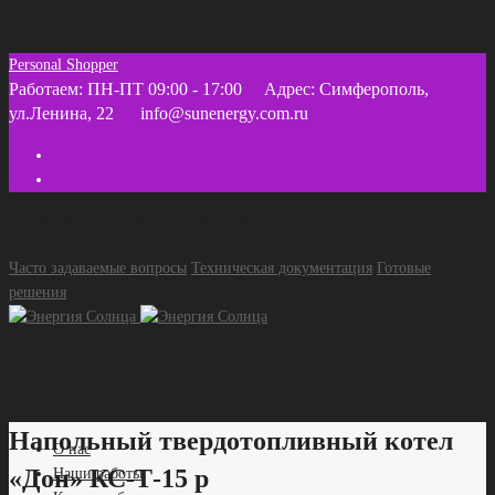
Техническая документация
Часто задаваемые вопросы
Personal Shopper
Работаем: ПН-ПТ 09:00 - 17:00
Адрес: Симферополь,
ул.Ленина, 22
info@sunenergy.com.ru
+ 7 918 055 35 45 (МТС) +7 978 858 46 12
Часто задаваемые вопросы
Техническая документация
Готовые
решения
Напольный твердотопливный котел
О нас
«Дон» КС-Т-15 р
Наши работы