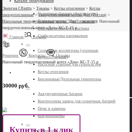
Каталог оборудования
—
Энергия Солнца
>
Товары
>
Котлы отопления
>
Котлы
Солнечные батареи (фотомодули)
твердотопливные
>
Твердотопливные котлы Дон (Россия)
>
Комплектующие для гелиосистем
Напольные твердотопливные котлы "Дон" - эконом
>
Напольный
твердотопливный котел «Дон» КС-Т-15 р
Бойлеры косвенного нагрева
Стабилизаторы напряжения
Главная
Каталог
—
Солнечные коллекторы (сезонные,
Решения
Контакты
Отзывы
круглогодичные)
Напольный твердотопливный котел «Дон» КС-Т-15 р
Насосные станции для гелиосистем
Котлы отопления
Бензиновые/Дизельные генераторы
30000 руб.
—
Аккумуляторные батареи
Контроллеры заряда для солнечных батарей
Печи и камины
Кондиционеры
—
Купить в 1 клик
Инверторы