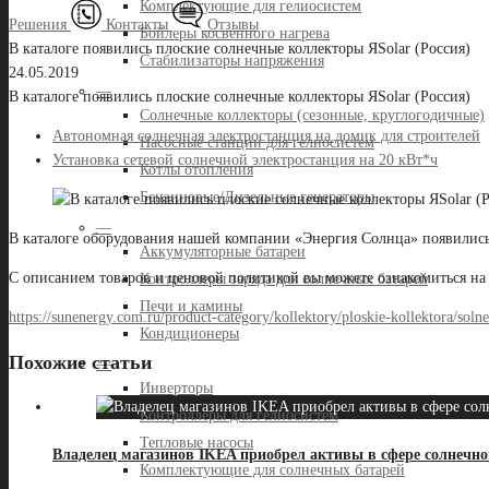
Комплектующие для гелиосистем
Решения
Контакты
Отзывы
Бойлеры косвенного нагрева
В каталоге появились плоские солнечные коллекторы ЯSolar (Россия)
Стабилизаторы напряжения
24.05.2019
—
В каталоге появились плоские солнечные коллекторы ЯSolar (Россия)
Солнечные коллекторы (сезонные, круглогодичные)
Автономная солнечная электростанция на домик для строителей
Насосные станции для гелиосистем
Установка сетевой солнечной электростанция на 20 кВт*ч
Котлы отопления
Бензиновые/Дизельные генераторы
—
В каталоге оборудования нашей компании «Энергия Солнца» появились
Аккумуляторные батареи
С описанием товаров и ценовой политикой вы можете ознакомиться на
Контроллеры заряда для солнечных батарей
Печи и камины
https://sunenergy.com.ru/product-category/kollektory/ploskie-kollektora/soln
Кондиционеры
Похожие статьи
—
Инверторы
Контроллеры для гелиосистем
Тепловые насосы
Владелец магазинов IKEA приобрел активы в сфере солнечно
Комплектующие для солнечных батарей