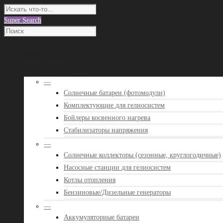
Super Search
О нас
Наши работы
Каталог оборудования
—
Солнечные батареи (фотомодули)
Комплектующие для гелиосистем
Бойлеры косвенного нагрева
Стабилизаторы напряжения
—
Солнечные коллекторы (сезонные, круглогодичные)
Насосные станции для гелиосистем
Котлы отопления
Бензиновые/Дизельные генераторы
—
Аккумуляторные батареи