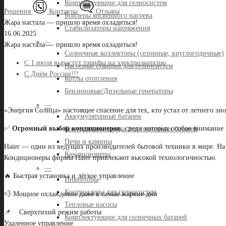
Комплектующие для гелиосистем
Решения
Контакты
Отзывы
Бойлеры косвенного нагрева
Жара настала — пришло время охладиться!
Стабилизаторы напряжения
16.06.2025
—
Жара настала — пришло время охладиться!
Солнечные коллекторы (сезонные, круглогодичные)
С 1 июля вырастут тарифы на электроэнергию
Насосные станции для гелиосистем
С Днём России!!!
Котлы отопления
Бензиновые/Дизельные генераторы
—
«Энергия Солнца» настоящее спасение для тех, кто устал от летнего зно
Аккумуляторные батареи
✅
Огромный выбор кондиционеров
, среди которых особое внимание
Контроллеры заряда для солнечных батарей
Печи и камины
Haier — один из ведущих производителей бытовой техники в мире. На 
Кондиционеры
Кондиционеры фирмы Haier привлекают высокой технологичностью.
—
🔥 Быстрая установка и лёгкое управление
Инверторы
Контроллеры для гелиосистем
💨 Мощное охлаждение даже в самые жаркие дни
Тепловые насосы
📌 Сверхтихий режим работы
Комплектующие для солнечных батарей
Удаленное управление