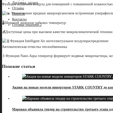
Доставка, оплата
Функция осушения воздуха для помещений с повышенной влажностью
Отзывы
Уничтожение вредных микроорганизмов встроенным ультрафиоле
Новости
Контакты
🌡️Широкий диапазон рабочих температур.
Готовые решения-2
💰Доступные цены при высоком качестве микроклиматической техники
Функция Intelligent Air интеллектуальное воздухораспределение
Автоматическая отчистка теплообменника
💧Функция Nano-Aqua генератор формирует водяные микрочастицы, кото
Похожие статьи
Акция на новые модели инверторов STARK COUNTRY до кон
Марокко объявила тендер на строительство третьего этапа 