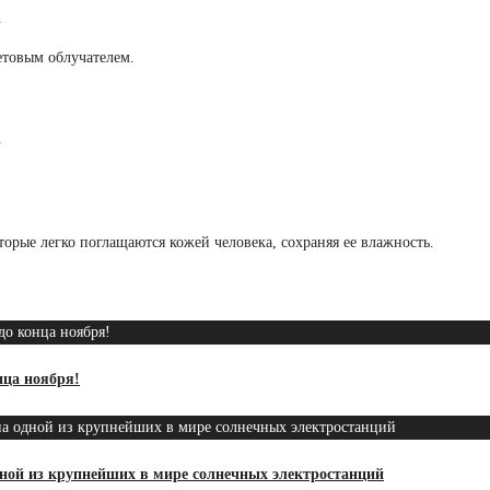
.
товым облучателем.
.
рые легко поглащаются кожей человека, сохраняя ее влажность.
ца ноября!
одной из крупнейших в мире солнечных электростанций