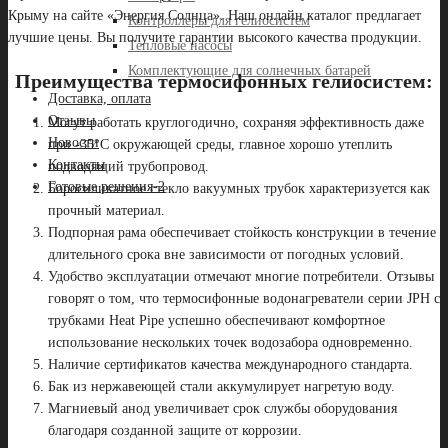
Крыму на сайте «Энергия Солнца». Наш онлайн каталог предлагает
Контроллеры для гелиосистем
лучшие цены. Вы получите гарантии высокого качества продукции.
Тепловые насосы
Комплектующие для солнечных батарей
Преимущества термосифонных гелиосистем:
Доставка, оплата
Отзывы
Могут работать круглогодично, сохраняя эффективность даже
Новости
при -35°C окружающей среды, главное хорошо утеплить
Контакты
подводящий трубопровод.
Готовые решения-2
Боросиликатное стекло вакуумных трубок характеризуется как
прочный материал.
Подпорная рама обеспечивает стойкость конструкции в течение
длительного срока вне зависимости от погодных условий.
Удобство эксплуатации отмечают многие потребители. Отзывы
говорят о том, что термосифонные водонагреватели серии JPH с
трубками Heat Pipe успешно обеспечивают комфортное
использование нескольких точек водозабора одновременно.
Наличие сертификатов качества международного стандарта.
Бак из нержавеющей стали аккумулирует нагретую воду.
Магниевый анод увеличивает срок службы оборудования
благодаря созданной защите от коррозии.