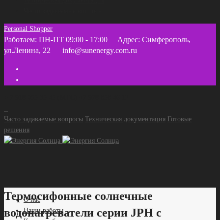
Техническая документация
Часто задаваемые вопросы
Personal Shopper
Работаем: ПН-ПТ 09:00 - 17:00
Адрес: Симферополь,
ул.Ленина, 22
info@sunenergy.com.ru
+ 7 918 055 35 45 (МТС) +7 978 858 46 12
Часто задаваемые вопросы
Техническая документация
Готовые
решения
Термосифонные солнечные
О нас
водонагреватели серии JPH с
Наши работы