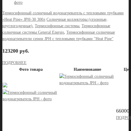
Термосифонный солнечный водонагреватель с тепловыми трубками
«Heat Pipe» JPH-30 300л
Солнечные коллекторы (сезонные,
круглогодичные)
,
Термосифонные системы
,
Термосифонные
солнечные системы General Energo
,
Термосифонные солнечные
водонагреватели серии JPH с тепловыми трубками "Heat Pipe"
123200 руб.
ПОДРОБНЕЕ
Фото товара
Наименование
Цен
66000 
ПОДРО