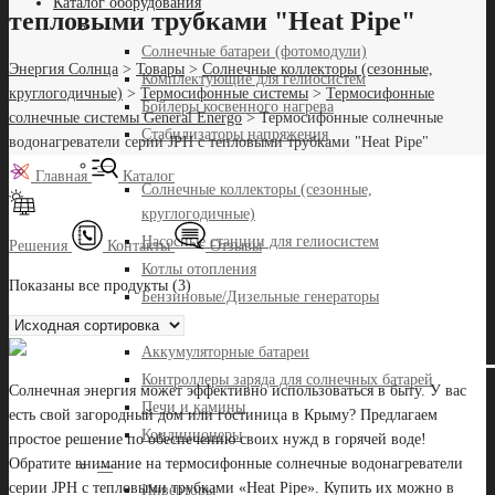
Каталог оборудования
тепловыми трубками "Heat Pipe"
—
Солнечные батареи (фотомодули)
Энергия Солнца
>
Товары
>
Солнечные коллекторы (сезонные,
Комплектующие для гелиосистем
круглогодичные)
>
Термосифонные системы
>
Термосифонные
Бойлеры косвенного нагрева
солнечные системы General Energo
>
Термосифонные солнечные
Стабилизаторы напряжения
водонагреватели серии JPH с тепловыми трубками "Heat Pipe"
—
Главная
Каталог
Солнечные коллекторы (сезонные,
круглогодичные)
Насосные станции для гелиосистем
Решения
Контакты
Отзывы
Котлы отопления
Показаны все продукты (3)
Бензиновые/Дизельные генераторы
—
Аккумуляторные батареи
Контроллеры заряда для солнечных батарей
Солнечная энергия может эффективно использоваться в быту. У вас
Печи и камины
есть свой загородный дом или гостиница в Крыму? Предлагаем
Кондиционеры
простое решение по обеспечению своих нужд в горячей воде!
Обратите внимание на термосифонные солнечные водонагреватели
—
серии JPH с тепловыми трубками «Heat Pipe». Купить их можно в
Инверторы