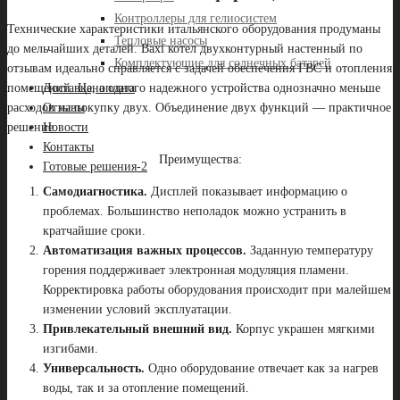
Контроллеры для гелиосистем
Технические характеристики итальянского оборудования продуманы
Тепловые насосы
до мельчайших деталей.
Baxi
котел двухконтурный настенный по
Комплектующие для солнечных батарей
отзывам идеально справляется с задачей обеспечения ГВС и отопления
Доставка, оплата
помещений
. Цена одного надежного устройства однозначно меньше
Отзывы
расходов на покупку двух. Объединение двух функций — практичное
Новости
решение.
Контакты
Преимущества:
Готовые решения-2
Самодиагностика.
Дисплей показывает информацию о
проблемах. Большинство неполадок можно устранить в
кратчайшие сроки.
Автоматизация важных процессов.
Заданную температуру
горения поддерживает электронная модуляция пламени.
Корректировка работы оборудования происходит при малейшем
изменении условий эксплуатации.
Привлекательный внешний вид.
Корпус украшен мягкими
изгибами.
Универсальность.
Одно оборудование отвечает как за нагрев
воды, так и за отопление помещений.