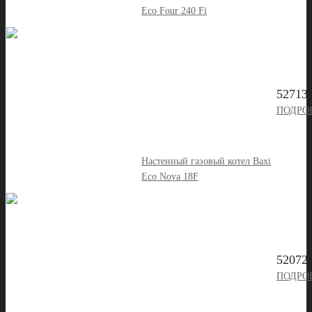
Eco Four 240 Fi
52713 
ПОДРО
Настенный газовый котел Baxi
Eco Nova 18F
52072 
ПОДРО