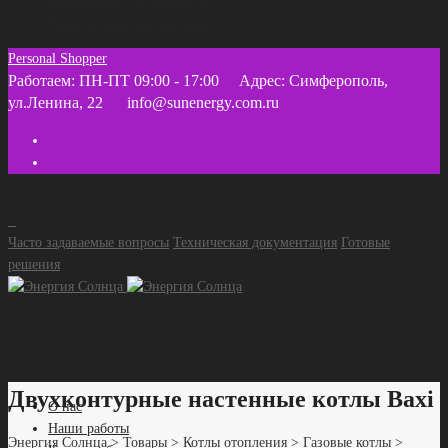
Техническая документация
Часто задаваемые вопросы
Personal Shopper
Работаем: ПН-ПТ 09:00 - 17:00
Адрес: Симферополь,
ул.Ленина, 22
info@sunenergy.com.ru
+ 7 918 055 35 45 (МТС) +7 978 858 46 12
Часто задаваемые вопросы
Техническая документация
Готовые
решения
Двухконтурные настенные котлы Baxi
О нас
Наши работы
Энергия Солнца
>
Товары
>
Котлы отопления
>
Газовые котлы
>