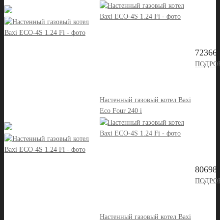
72366 
ПОДРО
Настенный газовый котел Baxi
Eco Four 240 i
80698 
ПОДРО
Настенный газовый котел Baxi