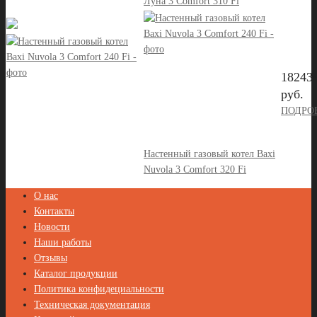
Луна 3 Comfort 310 Fi
18243
руб.
ПОДРО
Настенный газовый котел Baxi
Nuvola 3 Comfort 320 Fi
О нас
Контакты
Новости
Наши работы
Отзывы
Каталог продукции
Политика конфидециальности
Техническая документация