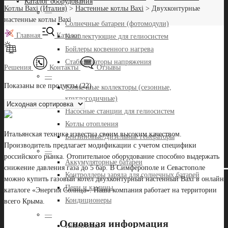
Каталог оборудования
Котлы Baxi (Италия)
>
Настенные котлы Baxi
>
Двухконтурные
—
настенные котлы Baxi
Солнечные батареи (фотомодули)
Главная
Каталог
Комплектующие для гелиосистем
Бойлеры косвенного нагрева
Стабилизаторы напряжения
Решения
Контакты
Отзывы
—
Показаны все продукты (22)
Солнечные коллекторы (сезонные,
круглогодичные)
Насосные станции для гелиосистем
Котлы отопления
Итальянская техника известна своим высоким качеством.
Бензиновые/Дизельные генераторы
Производитель предлагает модификации с учетом специфики
—
российского рынка. Отопительное оборудование способно выдержать
Аккумуляторные батареи
снижение давления газа до 5 бар. В Симферополе и Севастополе
Контроллеры заряда для солнечных батарей
можно купить газовый котел двухконтурный настенный
Baxi
в онлайн
Печи и камины
каталоге «Энергия Солнца». Наша компания работает на территории
Кондиционеры
всего Крыма.
—
Основная информация
Инверторы