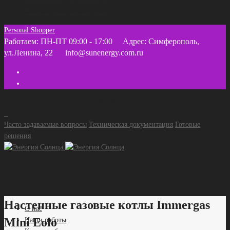
Техническая документация
Часто задаваемые вопросы
Personal Shopper
Работаем: ПН-ПТ 09:00 - 17:00
Адрес: Симферополь,
ул.Ленина, 22
info@sunenergy.com.ru
+ 7 918 055 35 45 (МТС) +7 978 858 46 12
Часто задаваемые вопросы
Техническая документация
Готовые
решения
Настенные газовые котлы Immergas
О нас
Mini Eolo
Наши работы