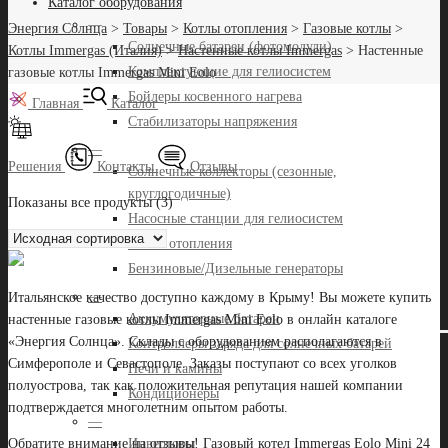
Каталог оборудования
—
Энергия Солнца
>
Товары
>
Котлы отопления
>
Газовые котлы
>
Солнечные батареи (фотомодули)
Котлы Immergas (Италия)
>
Настенные котлы Immergas
>
Настенные
Комплектующие для гелиосистем
газовые котлы Immergas Mini Eolo
Бойлеры косвенного нагрева
Главная
Каталог
Стабилизаторы напряжения
—
Решения
Контакты
Отзывы
Солнечные коллекторы (сезонные,
круглогодичные)
Показаны все продукты (3)
Насосные станции для гелиосистем
Котлы отопления
Бензиновые/Дизельные генераторы
—
Итальянское качество доступно каждому в Крыму! Вы можете купить
Аккумуляторные батареи
настенные газовые котлы Immergas Mini Eolo в онлайн каталоге
«Энергия Солнца». Склады с оборудованием располагаются в
Контроллеры заряда для солнечных батарей
Симферополе и Севастополе. Заказы поступают со всех уголков
Печи и камины
полуострова, так как положительная репутация нашей компании
Кондиционеры
подтверждается многолетним опытом работы.
—
Инверторы
Обратите внимание на отзывы! Газовый котел Immergas Eolo Mini 24