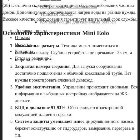
(28) Е отлично справляется с функцией обогрева небольших частных
Контроллеры для гелиосистем
домов. Дополнительно обеспечивается нагрев воды на разные нужды.
Тепловые насосы
Высокое качество оборудования гарантирует длительный срок службы.
Комплектующие для солнечных батарей
Доставка, оплата
Основные характеристики Mini Eolo
Отзывы
Новости
Компактные размеры
. Техника может поместиться в
Контакты
настенном шкафу. Глубина устройства не превышает 25 см, а
Готовые решения-2
ширина — 45 см.
Закрытая камера сгорания
. Для запуска оборудования
достаточно подключения к обычной коаксиальной трубе. Нет
нужды проектировать сложный дымоход.
Удобная эксплуатация
. Управление происходит кнопками. Вся
информация о выбранных настройках отображается на ЖК-
дисплее.
КПД в диапазоне 91-93%
. Обеспечивается электронной
модуляцией пламени горелки.
Система защиты уменьшает износ
циркуляционного насоса,
бережет конструкцию от гидроударов, замерзания, перегрева и
т.д.