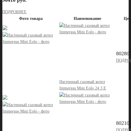
90410 руб.
ПОДРОБНЕЕ
Фото товара
Наименование
Цен
80280 
ПОДРО
Настенный газовый котел
Immergas Mini Eolo 24 3 E
80210 
ПОДРО