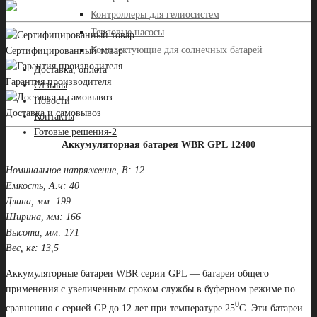
Контроллеры для гелиосистем
Тепловые насосы
Комплектующие для солнечных батарей
Сертифицированный товар
Доставка, оплата
Гарантия производителя
Отзывы
Новости
Доставка и самовывоз
Контакты
Готовые решения-2
Аккумуляторная батарея WBR GPL 12400
Номинальное напряжение, В: 12
Емкость, А.ч: 40
Длина, мм: 199
Ширина, мм: 166
Высота, мм: 171
Вес, кг: 13,5
Аккумуляторные батареи WBR серии GPL — батареи общего
применения c увеличенным сроком службы в буферном режиме по
0
сравнению с серией GP до 12 лет при температуре 25
С. Эти батареи