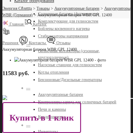
Каталог оборудования
—
Энергия Солнца
>
Товары
>
Аккумуляторные батареи
>
Аккумуляторы
Солнечные батареи (фотомодули)
WBR (Германия)
>
Аккумуляторная батарея WBR GPL 12400
Комплектующие для гелиосистем
Главная
Каталог
Бойлеры косвенного нагрева
Стабилизаторы напряжения
Решения
Контакты
Отзывы
—
Аккумуляторная батарея WBR GPL 12400
Солнечные коллекторы (сезонные,
круглогодичные)
Насосные станции для гелиосистем
11583 руб.
Котлы отопления
Бензиновые/Дизельные генераторы
—
Аккумуляторные батареи
Контроллеры заряда для солнечных батарей
Печи и камины
Купить в 1 клик
Кондиционеры
—
Инверторы