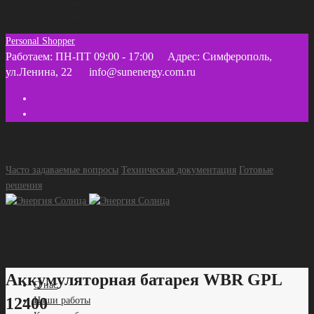
Техническая документация
Часто задаваемые вопросы
Personal Shopper
Работаем: ПН-ПТ 09:00 - 17:00
Адрес: Симферополь,
ул.Ленина, 22
info@sunenergy.com.ru
+ 7 918 055 35 45 (МТС) +7 978 858 46 12
Часто задаваемые вопросы
Техническая документация
Готовые
решения
Аккумуляторная батарея WBR GPL
О нас
12400
Наши работы