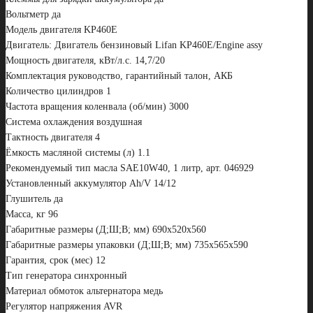
Вольтметр да
Модель двигателя KP460E
Двигатель: Двигатель бензиновый Lifan KP460E/Engine assy
Мощность двигателя, кВт/л.с. 14,7/20
Комплектация руководство, гарантийный талон, АКБ
Количество цилиндров 1
Частота вращения коленвала (об/мин) 3000
Система охлаждения воздушная
Тактность двигателя 4
Ёмкость масляной системы (л) 1.1
Рекомендуемый тип масла SAE10W40, 1 литр, арт. 046929
Установленный аккумулятор Ah/V 14/12
Глушитель да
Масса, кг 96
Габаритные размеры (Д;Ш;В; мм) 690х520х560
Габаритные размеры упаковки (Д;Ш;В; мм) 735х565х590
Гарантия, срок (мес) 12
Тип генератора синхронный
Материал обмоток альтернатора медь
Регулятор напряжения AVR