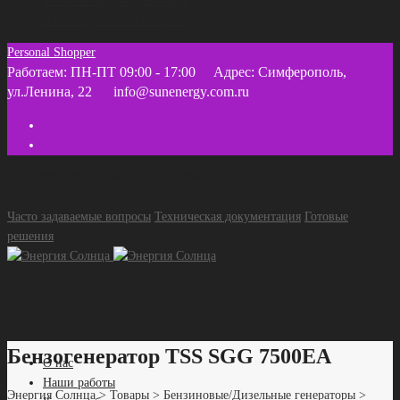
Техническая документация
Часто задаваемые вопросы
Personal Shopper
Работаем: ПН-ПТ 09:00 - 17:00
Адрес: Симферополь,
ул.Ленина, 22
info@sunenergy.com.ru
+ 7 918 055 35 45 (МТС) +7 978 858 46 12
Часто задаваемые вопросы
Техническая документация
Готовые
решения
Бензогенератор TSS SGG 7500ЕA
О нас
Наши работы
Энергия Солнца
>
Товары
>
Бензиновые/Дизельные генераторы
>