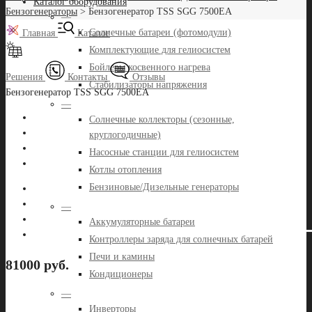
Каталог оборудования
Бензогенераторы
>
Бензогенератор TSS SGG 7500ЕA
—
Солнечные батареи (фотомодули)
Главная
Каталог
Комплектующие для гелиосистем
Бойлеры косвенного нагрева
Решения
Контакты
Отзывы
Стабилизаторы напряжения
Бензогенератор TSS SGG 7500ЕA
—
Солнечные коллекторы (сезонные,
круглогодичные)
Насосные станции для гелиосистем
Котлы отопления
Бензиновые/Дизельные генераторы
—
Аккумуляторные батареи
Контроллеры заряда для солнечных батарей
Печи и камины
81000 руб.
Кондиционеры
—
Инверторы