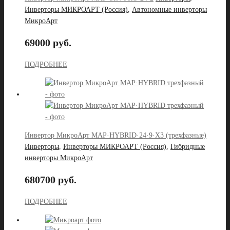
Инверторы МИКРОАРТ (Россия)
,
Автономные инверторы
МикроАрт
69000 руб.
ПОДРОБНЕЕ
Инвертор МикроАрт MAP·HYBRID·24·9·X3 (трехфазные)
Инверторы
,
Инверторы МИКРОАРТ (Россия)
,
Гибридные
инверторы МикроАрт
680700 руб.
ПОДРОБНЕЕ