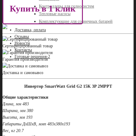
Купить в 1 клик
Контроллеры для гелиосистем
Тепловые насосы
Комплектующие для солнечных батарей
Доставка, оплата
Отзывы
Новости
Сертифицированный товар
Контакты
Готовые решения-2
Гарантия производителя
Доставка и самовывоз
Инвертор SmartWatt Grid G2 15K 3P 2MPPT
Общие характеристики
Длина, мм 483
Ширина, мм 380
Высота, мм 193
Габариты ДxШxВ, ммn 483x380x193
Вес, кг 20.7