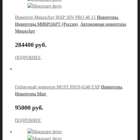
Инвертор МикроАрт MAP·SIN·PRO·48·15
Инверторы
,
Инверторы МИКРОАРТ (Россия)
,
Автономные инверторы
МикроАрт
284400 руб.
ПОДРОБНЕЕ
Гибридный инвертор MUST PH19-6248 EXP
Инверторы
,
Инверторы Must
95000 руб.
ПОДРОБНЕЕ