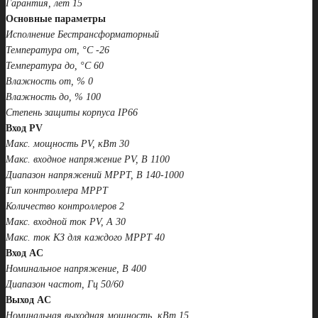
Гарантия, лет 15
Основные параметры
Исполнение Бестрансформаторный
Температура от, °С -26
Температура до, °С 60
Влажность от, % 0
Влажность до, % 100
Степень защиты корпуса IP66
Вход PV
Макс. мощность PV, кВт 30
Макс. входное напряжение PV, В 1100
Диапазон напряжений МРРT, В 140-1000
Тип контроллера MPPT
Количество контроллеров 2
Макс. входной ток PV, А 30
Макс. ток КЗ для каждого МРРТ 40
Вход AC
Номинальное напряжение, В 400
Диапазон частот, Гц 50/60
Выход AC
Номинальная выходная мощность, кВт 15