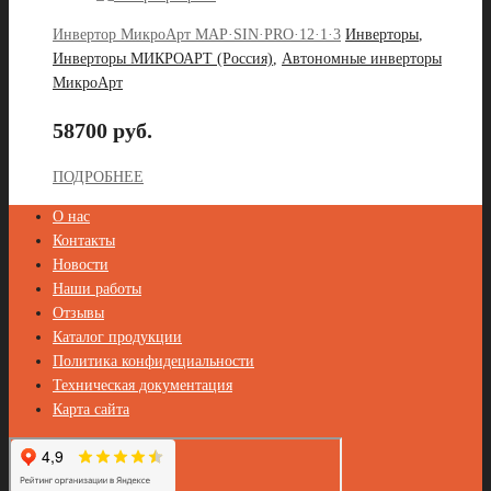
Инвертор МикроАрт MAP·SIN·PRO·12·1·3
Инверторы
,
Инверторы МИКРОАРТ (Россия)
,
Автономные инверторы
МикроАрт
58700 руб.
ПОДРОБНЕЕ
О нас
Контакты
Новости
Наши работы
Отзывы
Каталог продукции
Политика конфидециальности
Техническая документация
Карта сайта