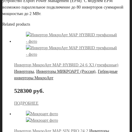
устройство Export Power Management (EPM). С модулем EPM
возможно параллельное подключение до 80 инверторов суммарной
мощностью до 2 МВт.
Related products
Инвертор МикроАрт MAP·HYBRID·24·6·X3 (трехфазные)
Инверторы
,
Инверторы МИКРОАРТ (Россия)
,
Гибридные
инверторы МикроАрт
528300 руб.
ПОДРОБНЕЕ
Инвертор МикроАрт MAP·SIN·PRO·24·2
Инверторы
,