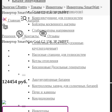
Каталог оборудования
—
Энергия Солнца
>
Товары
>
Инверторы
>
Инверторы SmartWatt
>
Солнечные батареи (фотомодули)
Инвертор SmartWatt Grid G2 15K 3P 2MPPT
Комплектующие для гелиосистем
Главная
Каталог
Бойлеры косвенного нагрева
Стабилизаторы напряжения
Решения
Контакты
Отзывы
—
Инвертор SmartWatt Grid G2 15K 3P 2MPPT
Солнечные коллекторы (сезонные,
круглогодичные)
Насосные станции для гелиосистем
Котлы отопления
Бензиновые/Дизельные генераторы
—
Аккумуляторные батареи
124454 руб.
Контроллеры заряда для солнечных батарей
Печи и камины
Кондиционеры
—
Инверторы