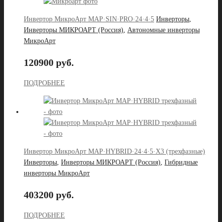
Инвертор МикроАрт MAP·SIN·PRO·24·4·5
Инверторы
,
Инверторы МИКРОАРТ (Россия)
,
Автономные инверторы
МикроАрт
120900 руб.
ПОДРОБНЕЕ
Инвертор МикроАрт MAP·HYBRID·24·4·5·X3 (трехфазные)
Инверторы
,
Инверторы МИКРОАРТ (Россия)
,
Гибридные
инверторы МикроАрт
403200 руб.
ПОДРОБНЕЕ