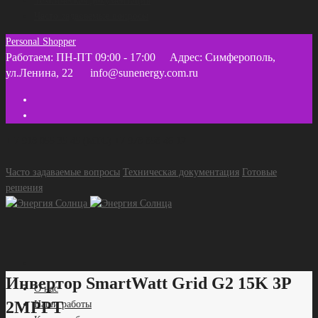
Техническая документация
Часто задаваемые вопросы
Personal Shopper
Работаем: ПН-ПТ 09:00 - 17:00
Адрес: Симферополь,
ул.Ленина, 22
info@sunenergy.com.ru
+ 7 918 055 35 45 (МТС) +7 978 858 46 12
Часто задаваемые вопросы
Техническая документация
Готовые
решения
Инвертор SmartWatt Grid G2 15K 3P
О нас
2MPPT
Наши работы