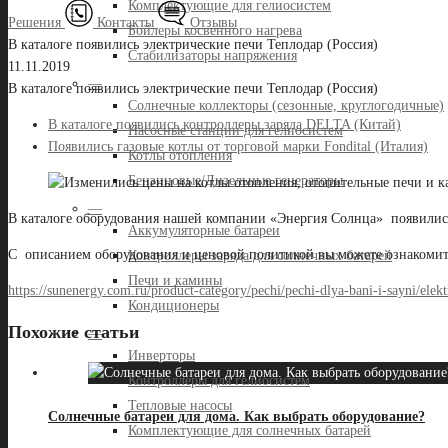
Комплектующие для гелиосистем
Решения
Контакты
Отзывы
Бойлеры косвенного нагрева
В каталоге появились электрические печи Теплодар (Россия)
Стабилизаторы напряжения
11.11.2019
—
В каталоге появились электрические печи Теплодар (Россия)
Солнечные коллекторы (сезонные, круглогодичные)
В каталоге появились контроллеры заряда DELTA (Китай)
Насосные станции для гелиосистем
Появились газовые котлы от торговой марки Fondital (Италия)
Котлы отопления
Бензиновые/Дизельные генераторы
—
В каталоге оборудования нашей компании «Энергия Солнца» появились 
Аккумуляторные батареи
С описанием оборудования и ценовой политикой вы можете ознакомит
Контроллеры заряда для солнечных батарей
Печи и камины
https://sunenergy.com.ru/product-category/pechi/pechi-dlya-bani-i-sayni/elekt
Кондиционеры
Похожие статьи
—
Инверторы
Контроллеры для гелиосистем
Тепловые насосы
Солнечные батареи для дома. Как выбрать оборудование?
Комплектующие для солнечных батарей