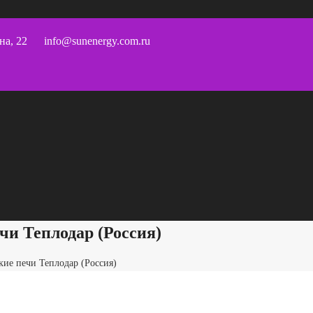
на, 22
info@sunenergy.com.ru
чи Теплодар (Россия)
кие печи Теплодар (Россия)