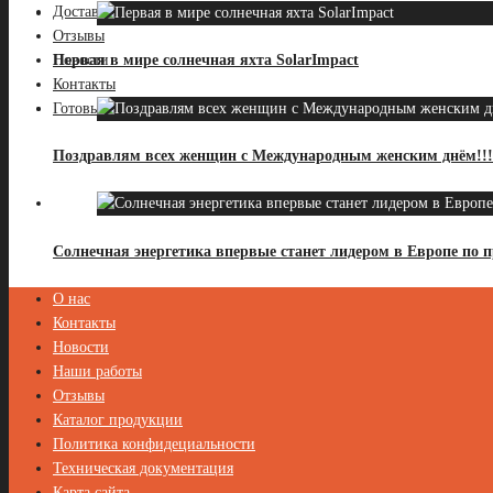
Доставка, оплата
Отзывы
Новости
Первая в мире солнечная яхта SolarImpact
Контакты
Готовые решения-2
Поздравлям всех женщин с Международным женским днём!!!
Солнечная энергетика впервые станет лидером в Европе по 
О нас
Контакты
Новости
Наши работы
Отзывы
Каталог продукции
Политика конфидециальности
Техническая документация
Карта сайта