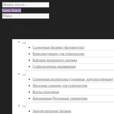
Super Search
О нас
Наши работы
Каталог оборудования
—
Солнечные батареи (фотомодули)
Комплектующие для гелиосистем
Бойлеры косвенного нагрева
Стабилизаторы напряжения
—
Солнечные коллекторы (сезонные, круглогодичные)
Насосные станции для гелиосистем
Котлы отопления
Бензиновые/Дизельные генераторы
—
Аккумуляторные батареи