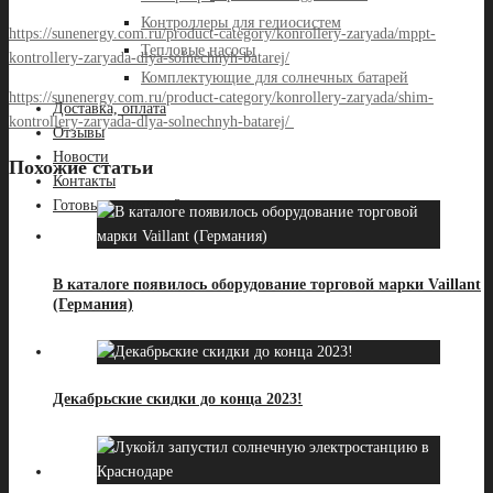
Контроллеры для гелиосистем
https://sunenergy.com.ru/product-category/konrollery-zaryada/mppt-
Тепловые насосы
kontrollery-zaryada-dlya-solnechnyh-batarej/
Комплектующие для солнечных батарей
https://sunenergy.com.ru/product-category/konrollery-zaryada/shim-
Доставка, оплата
kontrollery-zaryada-dlya-solnechnyh-batarej/
Отзывы
Новости
Похожие статьи
Контакты
Готовые решения-2
В каталоге появилось оборудование торговой марки Vaillant
(Германия)
Декабрьские скидки до конца 2023!