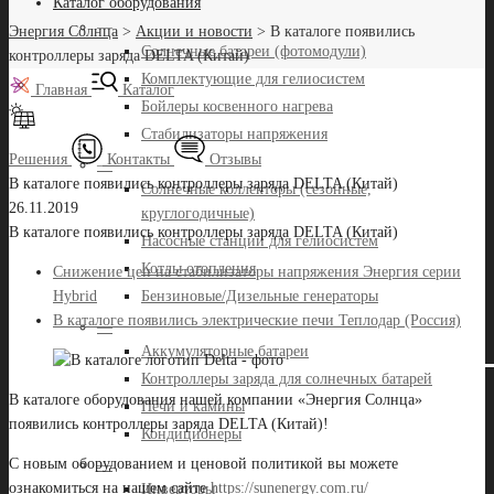
Каталог оборудования
—
Энергия Солнца
>
Акции и новости
>
В каталоге появились
Солнечные батареи (фотомодули)
контроллеры заряда DELTA (Китай)
Комплектующие для гелиосистем
Главная
Каталог
Бойлеры косвенного нагрева
Стабилизаторы напряжения
Решения
Контакты
Отзывы
—
В каталоге появились контроллеры заряда DELTA (Китай)
Солнечные коллекторы (сезонные,
26.11.2019
круглогодичные)
В каталоге появились контроллеры заряда DELTA (Китай)
Насосные станции для гелиосистем
Котлы отопления
Снижение цен на стабилизаторы напряжения Энергия серии
Бензиновые/Дизельные генераторы
Hybrid
В каталоге появились электрические печи Теплодар (Россия)
—
Аккумуляторные батареи
Контроллеры заряда для солнечных батарей
В каталоге оборудования нашей компании «Энергия Солнца»
Печи и камины
появились контроллеры заряда DELTA (Китай)!
Кондиционеры
С новым оборудованием и ценовой политикой вы можете
—
ознакомиться на нашем сайте
https://sunenergy.com.ru/
Инверторы