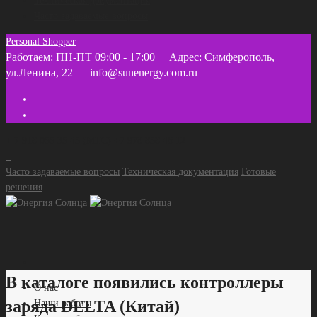
Техническая документация
Часто задаваемые вопросы
Personal Shopper
Работаем: ПН-ПТ 09:00 - 17:00
Адрес: Симферополь,
ул.Ленина, 22
info@sunenergy.com.ru
+ 7 918 055 35 45 (МТС) +7 978 858 46 12
Часто задаваемые вопросы
Техническая документация
Готовые
решения
В каталоге появились контроллеры
О нас
заряда DELTA (Китай)
Наши работы