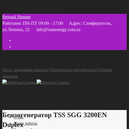
Техническая документация
Часто задаваемые вопросы
Personal Shopper
Работаем: ПН-ПТ 09:00 - 17:00
Адрес: Симферополь,
ул.Ленина, 22
info@sunenergy.com.ru
+ 7 918 055 35 45 (МТС) +7 978 858 46 12
Часто задаваемые вопросы
Техническая документация
Готовые
решения
Бензогенератор TSS SGG 3200EN
О нас
Duplex
Наши работы