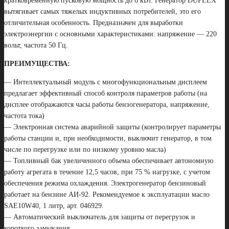
кратковременную пусковую мощность до 6 кВт. Генератор DUPLEX
вытягивает самых тяжелых индуктивных потребителей, это его
отличительная особенность. Предназначен для выработки
электроэнергии с основными характеристиками: напряжение — 220
вольт, частота 50 Гц.
ПРЕИМУЩЕСТВА:
— Интеллектуальный модуль с многофункциональным дисплеем
предлагает эффективный способ контроля параметров работы (на
дисплее отображаются часы работы бензогенератора, напряжение,
частота тока)
— Электронная система аварийной защиты (контролирует параметры
работы станции и, при необходимости, выключит генератор, в том
числе по перегрузке или по низкому уровню масла)
— Топливный бак увеличенного объема обеспечивает автономную
работу агрегата в течение 12,5 часов, при 75 % нагрузке, с учетом
обеспечения режима охлаждения. Электрогенератор бензиновый
работает на бензине АИ-92. Рекомендуемое к эксплуатации масло
SAE10W40, 1 литр, арт. 046929.
— Автоматический выключатель для защиты от перегрузок и
короткого замыкания