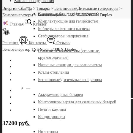
Каталог оборудования
—
Энергия Солнца
>
Товары
>
Бензиновые/Дизельные генераторы
>
Солнечные батареи (фотомодули)
Бензогенераторы
>
Бензогенератор TSS SGG 3200EN Duplex
Комплектующие для гелиосистем
Главная
Каталог
Бойлеры косвенного нагрева
Стабилизаторы напряжения
Решения
Контакты
Отзывы
—
Бензогенератор TSS SGG 3200EN Duplex
Солнечные коллекторы (сезонные,
круглогодичные)
Насосные станции для гелиосистем
Котлы отопления
Бензиновые/Дизельные генераторы
—
Аккумуляторные батареи
Контроллеры заряда для солнечных батарей
Печи и камины
Кондиционеры
37200 руб.
—
Инверторы