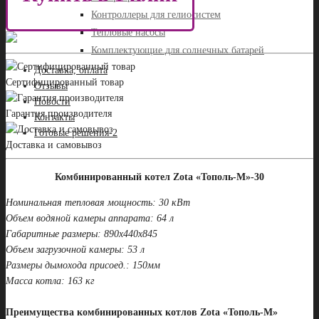
Контроллеры для гелиосистем
Тепловые насосы
Комплектующие для солнечных батарей
Доставка, оплата
Сертифицированный товар
Отзывы
Новости
Гарантия производителя
Контакты
Готовые решения-2
Доставка и самовывоз
Комбинированный котел Zota «Тополь-М»-30
Номинальная тепловая мощность: 30 кВт
Объем водяной камеры аппарата: 64 л
Габаритные размеры: 890х440х845
Объем загрузочной камеры: 53 л
Размеры дымохода присоед.: 150мм
Масса котла: 163 кг
Преимущества комбинированных котлов Zota «Тополь-М»