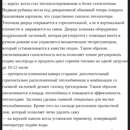
— корпус котла стал теплоизолированным и более газоплотным.
Водяная рубашка котла под декоративной обшивкой теперь покрыта
базальтовым картоном, что существенно снизило теплопотери.
Топочная дверца открывается в горизонтальной, а не в вертикальной
плоскости и закрывается на замок. Дверца зольника оборудована
поддувальной заслонкой, которая регулируется с помощью винта в
ручном режиме или управляется механическим тягорегулятором,
который устанавливается в качестве опции. Таким образом,
увеличившаяся газоплотность котла позволяет точнее регулировать
подачу кислорода и продлить цикл горения топлива на одной загрузке
до 10-12 часов.
— претерпела изменения камера сгорания: дополнительный
горизонтально расположенный теплообменник в комбинации со
съемной заслонкой делают газоход трехходовым. Таким образом
увеличивается площадь теплообмена и повышается эффективность
теплоотдачи. Заслонка сделана съемной специально для чистки
теплообменника. Кроме того на газоходе расположен прочистной
люк, который позволяет легко удалить сажу.
— на верхней панели котла установлен термометр, измеряющий
температуру подачи воды.