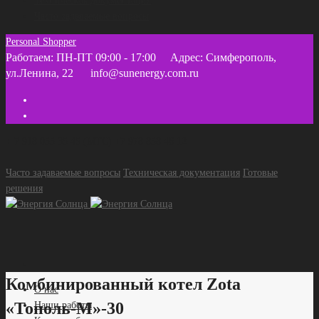
Техническая документация
Часто задаваемые вопросы
Personal Shopper
Работаем: ПН-ПТ 09:00 - 17:00
Адрес: Симферополь,
ул.Ленина, 22
info@sunenergy.com.ru
+ 7 918 055 35 45 (МТС) +7 978 858 46 12
Часто задаваемые вопросы
Техническая документация
Готовые
решения
Комбинированный котел Zota
О нас
«Тополь-М»-30
Наши работы