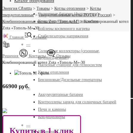
Каталог оборудования
—
Энергия Солнца
>
Товары
>
Котлы отопления
>
Котлы
Солнечные батареи (фотомодули)
твердотопливные
>
Твердотопливные котлы ZOTA ( Россия)
>
Комплектующие для гелиосистем
Комбинированные котлы Zota "Тополь-М"
>
Комбинированный котел
Zota «Тополь-М»-30
Бойлеры косвенного нагрева
Стабилизаторы напряжения
Главная
Каталог
—
Солнечные коллекторы (сезонные,
Решения
Контакты
Отзывы
круглогодичные)
Комбинированный котел Zota «Тополь-М»-30
Насосные станции для гелиосистем
Котлы отопления
Бензиновые/Дизельные генераторы
66900 руб.
—
Аккумуляторные батареи
Контроллеры заряда для солнечных батарей
Печи и камины
Кондиционеры
—
Купить в 1 клик
Инверторы