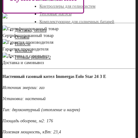
Контроллеры для гелиосистем
Тепловые насосы
Комплектующие для солнечных батарей
Доставка, оплата
Сертифицированный товар
Отзывы
Новости
Гарантия производителя
Контакты
Готовые решения-2
Доставка и самовывоз
Настенный газовый котел Immergas Eolo Star 24 3 Е
Источник энергии: газ
Установка: настенный
Тип: двухконтурный (отопление и нагрев)
Площадь обогрева, м2: 176
Полезная мощность, кВт: 23,4