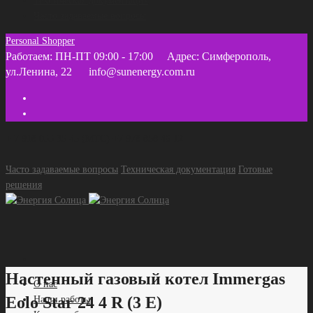
Техническая документация
Часто задаваемые вопросы
Personal Shopper
Работаем: ПН-ПТ 09:00 - 17:00
Адрес: Симферополь,
ул.Ленина, 22
info@sunenergy.com.ru
+ 7 918 055 35 45 (МТС) +7 978 858 46 12
Часто задаваемые вопросы
Техническая документация
Готовые
решения
Настенный газовый котел Immergas
О нас
Eolo Star 24 4 R (3 Е)
Наши работы