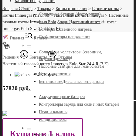
Каталог оборудования
—
Энергия Солнца
>
Товары
>
Котлы отопления
>
Газовые котлы
>
Солнечные батареи (фотомодули)
Котлы Immergas (Италия)
>
Настенные котлы Immergas
>
Настенные
Комплектующие для гелиосистем
газовые котлы Immergas Eolo Star
>
Настенный газовый котел
Immergas Eolo Star 24 4 R (3 Е)
Бойлеры косвенного нагрева
Стабилизаторы напряжения
Главная
Каталог
—
Солнечные коллекторы (сезонные,
Решения
Контакты
Отзывы
круглогодичные)
Настенный газовый котел Immergas Eolo Star 24 4 R (3 Е)
Насосные станции для гелиосистем
Котлы отопления
Бензиновые/Дизельные генераторы
57820 руб.
—
Аккумуляторные батареи
Контроллеры заряда для солнечных батарей
Печи и камины
Кондиционеры
—
Купить в 1 клик
Инверторы