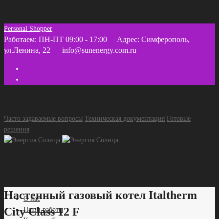
Техническая документация
Часто задаваемые вопросы
Personal Shopper
Работаем: ПН-ПТ 09:00 - 17:00
Адрес: Симферополь,
ул.Ленина, 22
info@sunenergy.com.ru
+ 7 918 055 35 45 (МТС) +7 978 858 46 12
Часто задаваемые вопросы
Техническая документация
Готовые
решения
Настенный газовый котел Italtherm
О нас
City Class 12 F
Наши работы