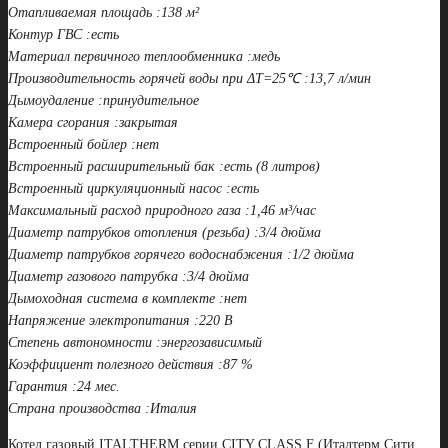
Отапливаемая площадь :138 м²
Контур ГВС :есть
Материал первичного теплообменника :медь
Производительность горячей воды при ΔТ=25℃ :13,7 л/мин
Дымоудаление :принудительное
Камера сгорания :закрытая
Встроенный бойлер :нет
Встроенный расширительный бак :есть (8 литров)
Встроенный циркуляционный насос :есть
Максимальный расход природного газа :1,46 м³/час
Диаметр патрубков отопления (резьба) :3/4 дюйма
Диаметр патрубков горячего водоснабжения :1/2 дюйма
Диаметр газового патрубка :3/4 дюйма
Дымоходная система в комплекте :нет
Напряжение электропитания :220 В
Степень автономности :энергозависимый
Коэффициент полезного действия :87 %
Гарантия :24 мес.
Страна производства :Италия
Котел газовый ITALTHERM серии CITY CLASS F (Италтерм Сити