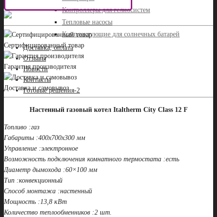
Контроллеры для гелиосистем
Тепловые насосы
Комплектующие для солнечных батарей
Сертифицированный товар
Доставка, оплата
Отзывы
Гарантия производителя
Новости
Контакты
Доставка и самовывоз
Готовые решения-2
Настенный газовый котел Italtherm City Class 12 F
Топливо :газ
Габариты :400x700x300 мм
Управление :электронное
Возможность подключения комнатного термостата :есть
Диаметр дымохода :60×100 мм
Тип :конвекционный
Способ монтажа :настенный
Мощность :13,8 кВт
Количество теплообменников :2 шт.