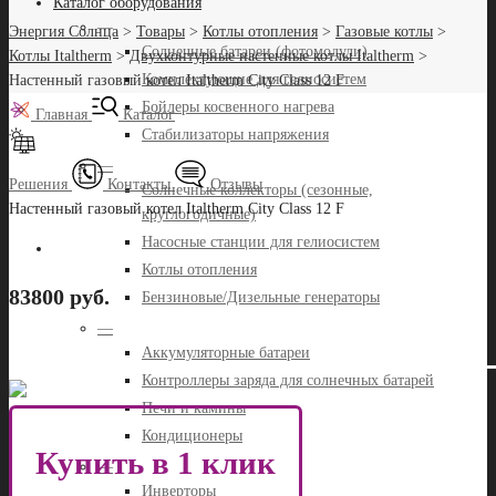
Каталог оборудования
—
Энергия Солнца
>
Товары
>
Котлы отопления
>
Газовые котлы
>
Солнечные батареи (фотомодули)
Котлы Italtherm
>
Двухконтурные настенные котлы Italtherm
>
Комплектующие для гелиосистем
Настенный газовый котел Italtherm City Class 12 F
Бойлеры косвенного нагрева
Главная
Каталог
Стабилизаторы напряжения
—
Решения
Контакты
Отзывы
Солнечные коллекторы (сезонные,
Настенный газовый котел Italtherm City Class 12 F
круглогодичные)
Насосные станции для гелиосистем
Котлы отопления
83800 руб.
Бензиновые/Дизельные генераторы
—
Аккумуляторные батареи
Контроллеры заряда для солнечных батарей
Печи и камины
Кондиционеры
Купить в 1 клик
—
Инверторы