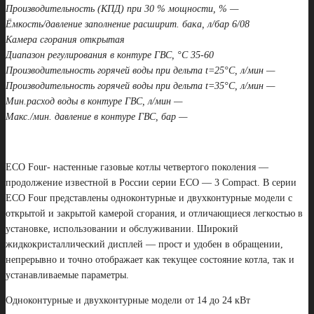
Производительность (КПД) при 30 % мощности, % —
Ёмкость/давление заполнение расширит. бака, л/бар 6/08
Камера сгорания открытая
Диапазон регулирования в контуре ГВС, °С 35-60
Производительность горячей воды при дельта t=25°С, л/мин —
Производительность горячей воды при дельта t=35°С, л/мин —
Мин.расход воды в контуре ГВС, л/мин —
Макс./мин. давление в контуре ГВС, бар —
ECO Four- настенные газовые котлы четвертого поколения —
продолжение известной в России серии ЕСО — 3 Compact. В серии
ECO Four представлены одноконтурные и двухконтурные модели с
открытой и закрытой камерой сгорания, и отличающиеся легкостью в
установке, использовании и обслуживании. Широкий
жидкокристаллический дисплей — прост и удобен в обращении,
непрерывно и точно отображает как текущее состояние котла, так и
устанавливаемые параметры.
Одноконтурные и двухконтурные модели от 14 до 24 кВт