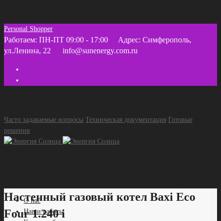
Техническая документация
Часто задаваемые вопросы
Personal Shopper
Работаем: ПН-ПТ 09:00 - 17:00
Адрес: Симферополь,
ул.Ленина, 22
info@sunenergy.com.ru
+ 7 918 055 35 45 (МТС) +7 978 858 46 12
Часто задаваемые вопросы
Техническая документация
Готовые
решения
Настенный газовый котел Baxi Eco
О нас
Four 1.240 i
Наши работы