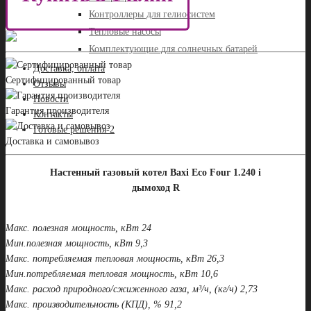
Контроллеры для гелиосистем
Тепловые насосы
Комплектующие для солнечных батарей
Доставка, оплата
Сертифицированный товар
Отзывы
Новости
Гарантия производителя
Контакты
Готовые решения-2
Доставка и самовывоз
Настенный газовый котел Baxi Eco Four 1.240 i
дымоход R
Макс. полезная мощность, кВт 24
Мин.полезная мощность, кВт 9,3
Макс. потребляемая тепловая мощность, кВт 26,3
Мин.потребляемая тепловая мощность, кВт 10,6
Макс. расход природного/сжиженного газа, м³/ч, (кг/ч) 2,73
Макс. производительность (КПД), % 91,2