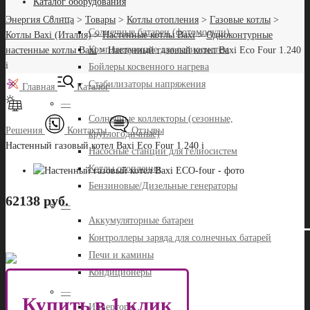
Каталог оборудования
—
Энергия Солнца
>
Товары
>
Котлы отопления
>
Газовые котлы
>
Солнечные батареи (фотомодули)
Котлы Baxi (Италия)
>
Настенные котлы Baxi
>
Одноконтурные
Комплектующие для гелиосистем
настенные котлы Baxi
>
Настенный газовый котел Baxi Eco Four 1.240
i
Бойлеры косвенного нагрева
Стабилизаторы напряжения
Главная
Каталог
—
Солнечные коллекторы (сезонные,
Решения
Контакты
Отзывы
круглогодичные)
Настенный газовый котел Baxi Eco Four 1.240 i
Насосные станции для гелиосистем
Котлы отопления
Бензиновые/Дизельные генераторы
62138 руб.
—
Аккумуляторные батареи
Контроллеры заряда для солнечных батарей
Печи и камины
Кондиционеры
—
Купить в 1 клик
Инверторы