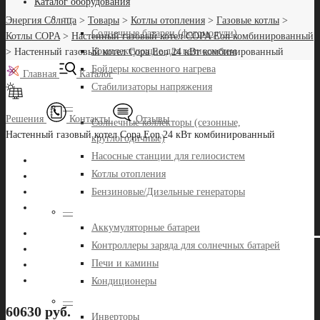
Каталог оборудования
—
Энергия Солнца
>
Товары
>
Котлы отопления
>
Газовые котлы
>
Солнечные батареи (фотомодули)
Котлы COPA
>
Настенный газовый котел COPA Eon комбинированный
Комплектующие для гелиосистем
>
Настенный газовый котел Copa Eon 24 кВт комбинированный
Бойлеры косвенного нагрева
Главная
Каталог
Стабилизаторы напряжения
—
Решения
Контакты
Отзывы
Солнечные коллекторы (сезонные,
Настенный газовый котел Copa Eon 24 кВт комбинированный
круглогодичные)
Насосные станции для гелиосистем
Котлы отопления
Бензиновые/Дизельные генераторы
—
Аккумуляторные батареи
Контроллеры заряда для солнечных батарей
Печи и камины
Кондиционеры
—
60630 руб.
Инверторы