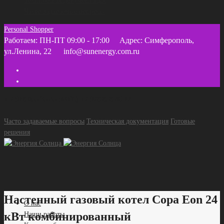
Техническая документация
Часто задаваемые вопросы
Personal Shopper
Работаем: ПН-ПТ 09:00 - 17:00
Адрес: Симферополь,
ул.Ленина, 22
info@sunenergy.com.ru
+ 7 918 055 35 45 (МТС) +7 978 858 46 12
Часто задаваемые вопросы
Техническая документация
Готовые
решения
Настенный газовый котел Copa Eon 24
О нас
кВт комбинированный
Наши работы