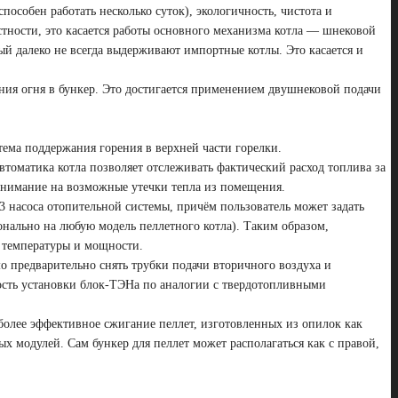
особен работать несколько суток), экологичность, чистота и
стности, это касается работы основного механизма котла — шнековой
й далеко не всегда выдерживают импортные котлы. Это касается и
ния огня в бункер. Это достигается применением двушнековой подачи
тема поддержания горения в верхней части горелки.
томатика котла позволяет отслеживать фактический расход топлива за
ь внимание на возможные утечки тепла из помещения.
3 насоса отопительной системы, причём пользователь может задать
нально на любую модель пеллетного котла). Таким образом,
я температуры и мощности.
 предварительно снять трубки подачи вторичного воздуха и
жность установки блок-ТЭНа по аналогии с твердотопливными
иболее эффективное сжигание пеллет, изготовленных из опилок как
х модулей. Сам бункер для пеллет может располагаться как с правой,