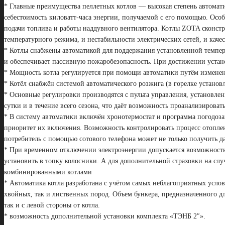
* Главные преимущества пеллетных котлов — высокая степень автоматиз
себестоимость киловатт-часа энергии, получаемой с его помощью. Осо
подачи топлива и работы наддувного вентилятора. Котлы ZOTA сконстр
температурного режима, и нестабильности электрических сетей, и качес
* Котлы снабжены автоматикой для поддержания установленной темпера
и обеспечивает пассивную пожаробезопасность. При достижении устан
* Мощность котла регулируется при помощи автоматики путём изменени
* Котёл снабжён системой автоматического розжига (в горелке установ
* Основные регулировки производятся с пульта управления, установле
сутки и в течение всего сезона, что даёт возможность проанализирова
* В систему автоматики включён хронотермостат и программа погодоза
приоритет их включения. Возможность контролировать процесс отопле
потребитель с помощью сотового телефона может не только получить д
* При временном отключении электроэнергии допускается возможность
установить в топку колосники. А для дополнительной страховки на слу
комбинированными котлами
* Автоматика котла разработана с учётом самых неблагоприятных усло
хвойных, так и лиственных пород. Объем бункера, предназначенного дл
так и с левой стороны от котла.
* возможность дополнительной установки комплекта «ТЭНБ 2″».