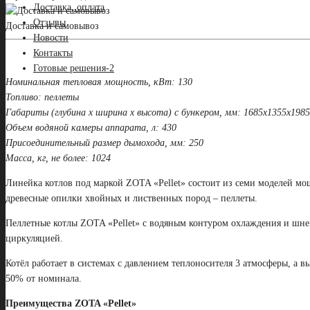
Доставка, оплата
Отзывы
Доставка и самовывоз
Новости
Контакты
Готовые решения-2
Номинальная тепловая мощность, кВт: 130
Топливо: пеллеты
Габариты (глубина х ширина х высота) с бункером, мм: 1685х1355х1985
Объем водяной камеры аппарата, л: 430
Присоединительный размер дымохода, мм: 250
Масса, кг, не более: 1024
Линейка котлов под маркой ZOTA «Pellet» состоит из семи моделей мо
древесные опилки хвойных и лиственных пород – пеллеты.
Пеллетные котлы ZOTA «Pellet» с водяным контуром охлаждения и шне
циркуляцией.
Котёл работает в системах с давлением теплоносителя 3 атмосферы, а 
50% от номинала.
Преимущества ZOTA «Pellet»