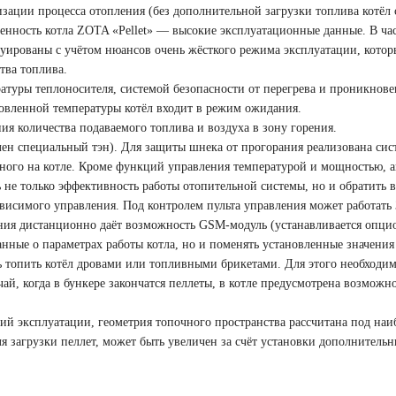
ации процесса отопления (без дополнительной загрузки топлива котёл сп
бенность котла ZOTA «Pellet» — высокие эксплуатационные данные. В ча
уированы с учётом нюансов очень жёсткого режима эксплуатации, которы
тва топлива.
туры теплоносителя, системой безопасности от перегрева и проникнове
овленной температуры котёл входит в режим ожидания.
я количества подаваемого топлива и воздуха в зону горения.
лен специальный тэн). Для защиты шнека от прогорания реализована сис
нного на котле. Кроме функций управления температурой и мощностью, ав
ть не только эффективность работы отопительной системы, но и обратит
висимого управления. Под контролем пульта управления может работать 
ния дистанционно даёт возможность GSM-модуль (устанавливается опцио
анные о параметрах работы котла, но и поменять установленные значени
 топить котёл дровами или топливными брикетами. Для этого необходимо
чай, когда в бункере закончатся пеллеты, в котле предусмотрена возмо
вий эксплуатации, геометрия топочного пространства рассчитана под на
я загрузки пеллет, может быть увеличен за счёт установки дополнительны