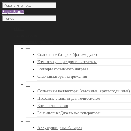
Super Search
О нас
Наши работы
Каталог оборудования
—
Солнечные батареи (фотомодули)
Комплектующие для гелиосистем
Бойлеры косвенного нагрева
Стабилизаторы напряжения
—
Солнечные коллекторы (сезонные, круглогодичные)
Насосные станции для гелиосистем
Котлы отопления
Бензиновые/Дизельные генераторы
—
Аккумуляторные батареи