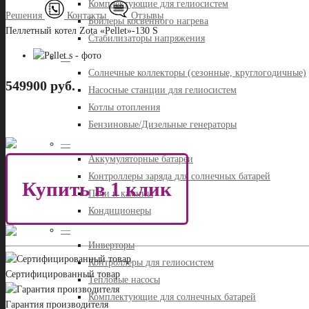
Комплектующие для гелиосистем
Решения
Контакты
Отзывы
Бойлеры косвенного нагрева
Пеллетный котел Zota «Pellet»-130 S
Стабилизаторы напряжения
—
Солнечные коллекторы (сезонные, круглогодичные)
549900 руб.
Насосные станции для гелиосистем
Котлы отопления
Бензиновые/Дизельные генераторы
—
Аккумуляторные батареи
Контроллеры заряда для солнечных батарей
Купить в 1 клик
Печи и камины
Кондиционеры
—
Инверторы
Контроллеры для гелиосистем
Сертифицированный товар
Тепловые насосы
Комплектующие для солнечных батарей
Гарантия производителя