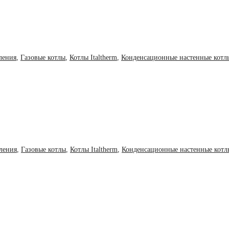
ления
,
Газовые котлы
,
Котлы Italtherm
,
Конденсационные настенные котлы
ления
,
Газовые котлы
,
Котлы Italtherm
,
Конденсационные настенные котлы