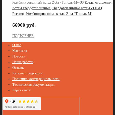
Комбинированный котел Zota «Тополь-М»-30
Котлы отопления
,
Котлы твердотопливные
,
Твердотопливные котлы ZOTA (
Россия)
,
Комбинированные котлы Zota "Тополь-М"
66900 руб.
ПОДРОБНЕЕ
О нас
Контакты
Новости
Наши работы
Отзывы
Каталог продукции
Политика конфидециальности
Техническая документация
Карта сайта