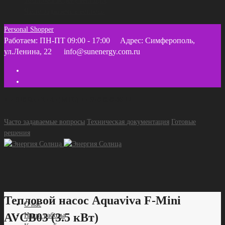
Техническая документация
Часто задаваемые вопросы
Personal Shopper
Работаем: ПН-ПТ 09:00 - 17:00
Адрес: Симферополь,
ул.Ленина, 22
info@sunenergy.com.ru
+ 7 918 055 35 45 (МТС) +7 978 858 46 12
Часто задаваемые вопросы
Техническая документация
Готовые
решения
Тепловой насос Aquaviva F-Mini
О нас
AVCB03 (3.5 кВт)
Наши работы