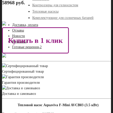
58968 руб.
Контроллеры для гелиосистем
Тепловые насосы
Комплектующие для солнечных батарей
Доставка, оплата
Отзывы
Новости
Купить в 1 клик
Контакты
Готовые решения-2
Сертифицированный товар
Гарантия производителя
Доставка и самовывоз
Тепловой насос Aquaviva F-Mini AVCB03 (3.5 кВт)